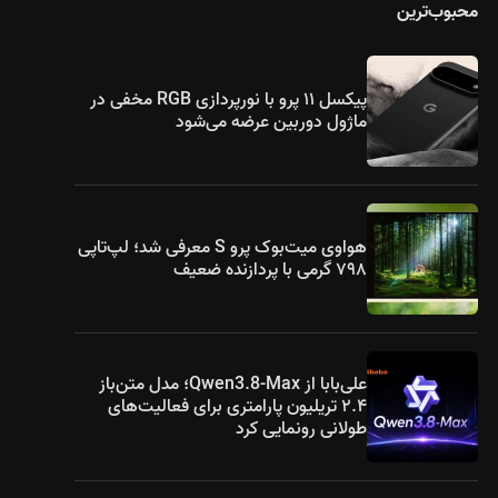
محبوب‌ترین
۱۶۵۰
پیکسل ۱۱ پرو با نورپردازی RGB مخفی در
ماژول دوربین عرضه می‌شود
هواوی میت‌بوک پرو S معرفی شد؛ لپ‌تاپی
۷۹۸ گرمی با پردازنده ضعیف
علی‌بابا از Qwen3.8-Max؛ مدل متن‌باز
۲.۴ تریلیون پارامتری برای فعالیت‌های
طولانی رونمایی کرد