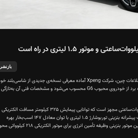
بازنشر
بر اساس اطلاعات منتشرشده از سوی وزارت صنعت و فناوری اطلاعات چین، شرکت Xpeng آماده معرفی نسخه‌ی جدیدی از شاسی‌بلند خ
با نام G6 EREV است. این مدل در واقع نسخه‌ی افزایش‌دهنده برد از خودروی محبوب G6 محسوب می‌شود و مشخصات فنی آن به‌تا
طبق داده‌های رسمی، G6 EREV به یک بسته باتری ۵۵.۸ کیلووات‌ساعتی مجهز است که توانایی پیمایش ۳۲۵ کیلومتر مسافت الکتری
طبق استاندارد WTLC فراهم می‌کند. افزون بر این، خودرو از یک پیشرانه بنزینی توربوشارژ ۱.۵ لیتری با توان معادل ۱۴۷ اسب‌بخار بهره
می‌برد که توسط شرکت Dong’an Powertrain تولید می‌شود. این موتور بنزینی وظیفه تأمین انرژی برای موتور الکتریکی ۲۱۸ کیل