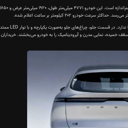
از نظر ابعاد، Xpeng G6 EREV دقیقاً با نسخه تمام‌برقی خود هم‌اندازه است. این خودرو ۴۷۷۱ میلی‌متر طول، ۱۹۲۰ میلی‌متر عرض و 
در نمای بیرونی، طراحی G6 EREV تفاوت چندانی با نسخه BEV ندارد. در قسمت جلو، چراغ‌های جلو به‌صورت یکپارچه و با نوار LED ممتد
قف خمیده، نمایی مدرن و آیرودینامیک را به خودرو می‌بخشند. خریداران