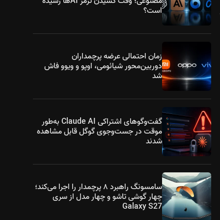
مصنوعی؛ وقت کشیدن ترمز AIها رسیده
است؟
د
زمان احتمالی عرضه پرچمداران
دوربین‌محور شیائومی، اوپو و ویوو فاش
شد
گفت‌وگوهای اشتراکی Claude AI به‌طور
موقت در جست‌وجوی گوگل قابل مشاهده
شدند
سامسونگ راهبرد ۸ پرچمدار را اجرا می‌کند؛
چهار گوشی تاشو و چهار مدل از سری
Galaxy S27