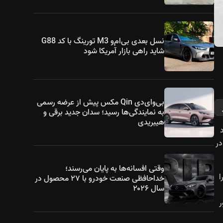
نسل بعدی بی‌ام‌و M3 تورینگ با کد G88
شاید راهی بازار آمریکا شود
بی‌وای‌دی Qin مکس پیش از عرضه رسمی
به نمایندگی‌ها رسید؛ سدان جدید برقی و
هیبریدی
ود
زگی در
وقتی افسانه‌ها به پایان می‌رسند؛
کی را
خداحافظی صنعت خودرو با ۲۷ محصول در
سال ۲۰۲۶
وواتی محور