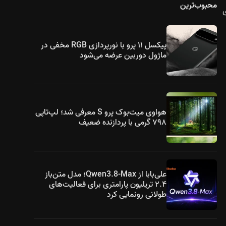
محبوب‌ترین
ی
پیکسل ۱۱ پرو با نورپردازی RGB مخفی در
ماژول دوربین عرضه می‌شود
هواوی میت‌بوک پرو S معرفی شد؛ لپ‌تاپی
۷۹۸ گرمی با پردازنده ضعیف
علی‌بابا از Qwen3.8-Max؛ مدل متن‌باز
۲.۴ تریلیون پارامتری برای فعالیت‌های
طولانی رونمایی کرد