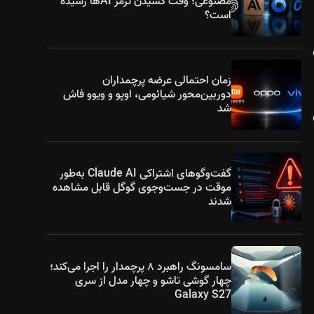
مصنوعی؛ وقت کشیدن ترمز AIها رسیده
است؟
زمان احتمالی عرضه پرچمداران
دوربین‌محور شیائومی، اوپو و ویوو فاش
شد
گفت‌وگوهای اشتراکی Claude AI به‌طور
موقت در جست‌وجوی گوگل قابل مشاهده
شدند
سامسونگ راهبرد ۸ پرچمدار را اجرا می‌کند؛
چهار گوشی تاشو و چهار مدل از سری
Galaxy S27