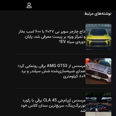
نوشته‌های مرتبط
داج چارجر سوپر بی ۲۰۲۷ با ۶۰۰ اسب بخار
و تمرکز ویژه بر پیست معرفی شد، پایان
دوره‌ی سیاه EV؟
مرسدس از AMG GT53 برقی رونمایی کرد؛
صدای شبیه‌سازی‌شده شش سیلندر و برد
۸۰۹ کیلومتری
مرسدس ای‌ام‌جی CLA 45 برقی با رکورد
نوربرگ‌رینگ، سریع‌ترین سدان کلاس خود
شد