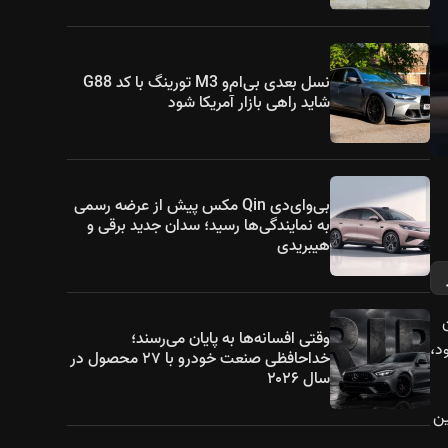
نسل بعدی بی‌ام‌و M3 تورینگ با کد G88
شاید راهی بازار آمریکا شود
بی‌وای‌دی Qin مکس پیش از عرضه رسمی
به نمایندگی‌ها رسید؛ سدان جدید برقی و
هیبریدی
ز سال ۲۰۱۵ تاکنون
وقتی افسانه‌ها به پایان می‌رسند؛
خ خود،
خداحافظی صنعت خودرو با ۲۷ محصول در
سال ۲۰۲۶
ین