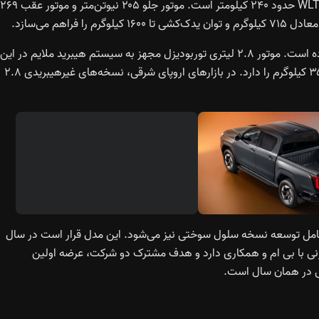
کیلووات‌ساعتی تأمین می‌شود و بُرد ترکیبی آن طبق استاندارد WLTP حدود ۲۴۰ کیلومتر است. موتور جلو ۲۰۵ نیوتن‌متر و موتور عقب ۲۶۹
راهم می‌سازد.
با این حال، تویوتا همچنان به نیاز مشتریان سنتی خود توجه کرده است. موتور ۲.۸ لیتری توربودیزل مجهز به سیستم هیبرید ملایم در این
نسل حفظ شده و توان حمل بار تا ۱۰۰۰ کیلوگرم و یدک‌کشی ۳۵۰۰ کیلوگرم را دارد. در بازارهای اروپای شرقی، نسخه‌های غیرهیبریدی ۲.۸
نده شامل توسعه نسخه سلول سوختی نیز می‌شود. این مدل قرار است در سال
روژنی با بی ام و همکاری دارد و هدف مشترک دو شرکت، عرضه اولین