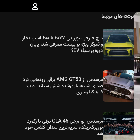
نوشته‌های مرتبط
داج چارجر سوپر بی ۲۰۲۷ با ۶۰۰ اسب بخار
و تمرکز ویژه بر پیست معرفی شد، پایان
دوره‌ی سیاه EV؟
مرسدس از AMG GT53 برقی رونمایی کرد؛
صدای شبیه‌سازی‌شده شش سیلندر و برد
۸۰۹ کیلومتری
مرسدس ای‌ام‌جی CLA 45 برقی با رکورد
نوربرگ‌رینگ، سریع‌ترین سدان کلاس خود
شد