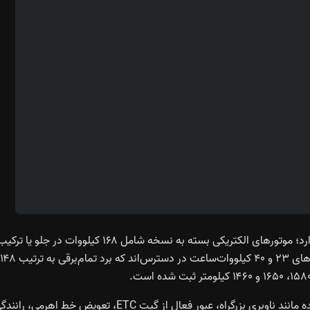
زیر کاپوت HS6 PHEV پیشرانه 1.5T با توان ۱۱۰ کیلووات قرار دارد؛ موتورهای الکتریکی بسته به نسخه شامل ۱۶۸ کیلووات در جلو یا تر
سیستم Sinan در HS6 PHEV مجموعه‌ای از امکانات کمک‌راننده مانند ناوبری بزرگراه، عبور فعال از گیت ETC، تعویض خط اهرمی، ر