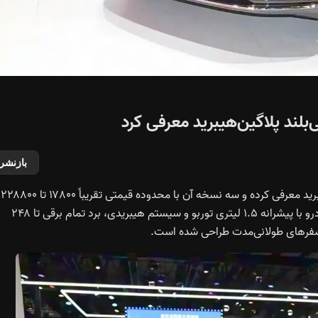
بازنشر
هونگچی مدل HS6 PHEV را به‌عنوان یک شاسی‌بلند پلاگین‌هیبرید معرفی کرده و سه نسخه آن با محدوده قیمتی تقریباً ۱۷۸۰۰ تا ۲۲۸۸۰۰
یوان عرضه شده‌اند؛ معادل حدودی ۲۵ تا ۳۲ هزار دلار. این خودرو با پیشرانه ۱.۵ لیتری توربو و سیستم هیبریدی، برد تمام برقی تا ۲۴۸