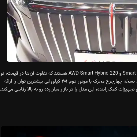
سه نسخه این خودرو شامل 145 Smart Hybrid 240 ،Smart Hybrid و 220 AWD Smart Hybrid هستند که تفاوت آن‌ها در قیمت، 
محرک، ظرفیت باتری و توان موتورهای الکتریکی مشخص است. نسخه چهارچرخ محرک با موتور دوم ۲۰۱ کیلوواتی بیشترین توان را ارائه
یزات کمک‌راننده، این مدل را در بازار میان‌رده رو به بالا رقابتی می‌کند.