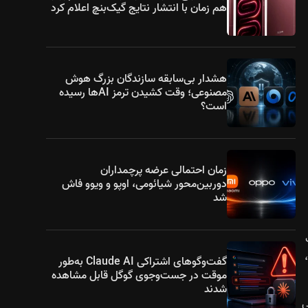
هم زمان با انتشار نتایج گیک‌بنچ اعلام کرد
هشدار بی‌سابقه سازندگان بزرگ هوش
مصنوعی؛ وقت کشیدن ترمز AIها رسیده
است؟
زمان احتمالی عرضه پرچمداران
دوربین‌محور شیائومی، اوپو و ویوو فاش
شد
کیب
۱۶۸ و ۲۰۱ کیلووات برای سیستم چهارچرخ محرک هستند. باتری‌های ۲۳ و ۴۰ کیلووات‌ساعت در دسترس‌اند که برد تمام‌برقی به ترتیب ۱۴۸،
گفت‌وگوهای اشتراکی Claude AI به‌طور
موقت در جست‌وجوی گوگل قابل مشاهده
شدند
انندگی