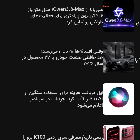
علی‌بابا از Qwen3.8-Max؛ مدل متن‌باز
۲.۴ تریلیون پارامتری برای فعالیت‌های
طولانی رونمایی کرد
وی
وقتی افسانه‌ها به پایان می‌رسند؛
خداحافظی صنعت خودرو با ۲۷ محصول در
صندلی‌های ردیف دوم مجهز به یخچال بزرگ و تنظیمات برقی بوده و نسخه‌های گران‌تر تهویه و گرم‌کن دارند. سیستم صوتی دایناودیو با ۱۲ یا
سال ۲۰۲۶
اپل دریافت هزینه برای استفاده سنگین از
Siri AI را تأیید کرد؛ جزئیات در سپتامبر
اعلام می‌شود
ردمی تاریخ معرفی سری ردمی K100 پرو را