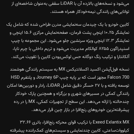
می‌شود و نسخه‌های بالارده آن با LiDAR سقفی به‌عنوان شاخصه‌ای از
توانایی‌های رانندگی نیمه‌خودکار همراه هستند.
کابین خودرو با یک چیدمان سه‌نمایشی مدرن طراحی شده که شامل یک
نمایشگر ۱۰.۲۵ اینچی پشت فرمان، صفحه‌نمایش مرکزی ۱۵.۶ اینچی و
نمایشگر ۱۲.۳ اینچی ویژه سرنشین جلو می‌شود. این مجموعه با چیپ
اسنپدراگون ۸۲۵۵ کوالکام مدیریت می‌شود و تریم داخلی با چرم ناپا،
آلکانتارا و ترکیب رنگ دوگانه حس لوکس‌بودن کابین را تقویت می‌کند.
نسخه فول‌آپشن اکسید اکسلانتیکس MX به سیستم رانندگی هوشمند
Falcon 700 مجهز است که بر پایه چیپ Journey 6P و پلتفرم HSD
توسعه یافته و با ۲۷ حسگر دقیق شامل LiDAR، رادار و دوربین‌ها امکان
رانندگی کمکی در مسیرهای شهری و بزرگراه و همچنین پارک خودکار
چندحالته را ارائه می‌دهد. این سطح از تجهیزات کمکی، MX را در رده
پیشرفته‌ترین خودروهای رنج‌افزا در بازار چین قرار می‌دهد.
Exeed Exlantix MX با ترکیب قوای محرکه رنج‌افزا، باتری ۳۲.۶۶
کیلووات‌ساعتی، کابین چندنمایشی و سیستم‌های کمک‌راننده پیشرفته