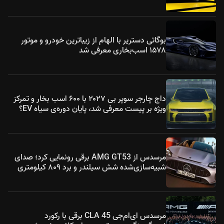
بوگاتی دستریر با الهام از زیباترین خودرو و موتور
۱۵۷۸ اسب‌بخاری معرفی شد
داج چارجر سوپر بی ۲۰۲۷ با ۶۰۰ اسب بخار و تمرکز
ویژه بر پیست معرفی شد، پایان دوره‌ی سیاه EV؟
مرسدس از AMG GT53 برقی رونمایی کرد؛ صدای
شبیه‌سازی‌شده شش سیلندر و برد ۸۰۹ کیلومتری
مرسدس ای‌ام‌جی CLA 45 برقی با رکورد