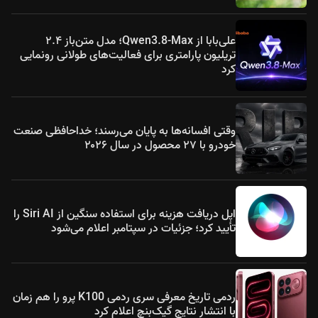
علی‌بابا از Qwen3.8-Max؛ مدل متن‌باز ۲.۴
تریلیون پارامتری برای فعالیت‌های طولانی رونمایی
کرد
وقتی افسانه‌ها به پایان می‌رسند؛ خداحافظی صنعت
خودرو با ۲۷ محصول در سال ۲۰۲۶
اپل دریافت هزینه برای استفاده سنگین از Siri AI را
تأیید کرد؛ جزئیات در سپتامبر اعلام می‌شود
ردمی تاریخ معرفی سری ردمی K100 پرو را هم زمان
با انتشار نتایج گیک‌بنچ اعلام کرد