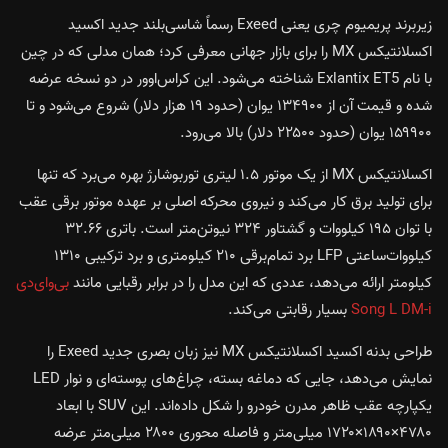
زیربرند پریمیوم چری یعنی Exeed رسماً شاسی‌بلند جدید اکسید
اکسلانتیکس MX را برای بازار جهانی معرفی کرد؛ همان مدلی که در چین
با نام Exlantix ET5 شناخته می‌شود. این کراس‌اوور در دو نسخه عرضه
شده و قیمت آن از ۱۳۴۹۰۰ یوان (حدود ۱۹ هزار دلار) شروع می‌شود و تا
۱۵۹۹۰۰ یوان (حدود ۲۲۵۰۰ دلار) بالا می‌رود.
اکسلانتیکس MX از یک موتور ۱.۵ لیتری توربوشارژ بهره می‌برد که تنها
برای تولید برق کار می‌کند و نیروی محرکه اصلی بر عهده موتور برقی عقب
با توان ۱۹۵ کیلووات و گشتاور ۳۲۴ نیوتن‌متر است. باتری ۳۲.۶۶
کیلووات‌ساعتی LFP برد تمام‌برقی ۲۱۰ کیلومتری و برد ترکیبی ۱۳۱۰
کیلومتر ارائه می‌دهد، عددی که این مدل را در برابر رقبایی مانند
بی‌وای‌دی
Song L DM-i
بسیار رقابتی می‌کند.
طراحی بدنه اکسید اکسلانتیکس MX نیز زبان بصری جدید Exeed را
نمایش می‌دهد، جایی که دماغه بسته، چراغ‌های پوسته‌ای و نوار LED
یکپارچه عقب ظاهر مدرن خودرو را شکل داده‌اند. این SUV با ابعاد
۴۷۸۰×۱۸۹۰×۱۷۲۰ میلی‌متر و فاصله محوری ۲۸۰۰ میلی‌متر عرضه