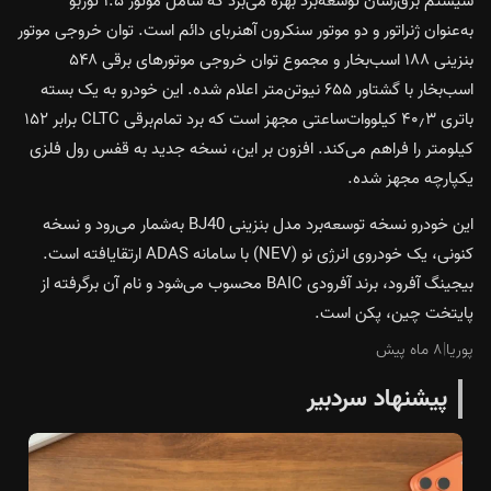
سیستم برق‌رسان توسعه‌بُرد بهره می‌برد که شامل موتور ۱.۵ توربو
به‌عنوان ژنراتور و دو موتور سنکرون آهنربای دائم است. توان خروجی موتور
بنزینی ۱۸۸ اسب‌بخار و مجموع توان خروجی موتورهای برقی ۵۴۸
اسب‌بخار با گشتاور ۶۵۵ نیوتن‌متر اعلام شده. این خودرو به یک بسته
باتری ۴۰٫۳ کیلووات‌ساعتی مجهز است که برد تمام‌برقی CLTC برابر ۱۵۲
کیلومتر را فراهم می‌کند. افزون بر این، نسخه جدید به قفس رول فلزی
یکپارچه مجهز شده.
این خودرو نسخه توسعه‌برد مدل بنزینی BJ40 به‌شمار می‌رود و نسخه
کنونی، یک خودروی انرژی نو (NEV) با سامانه ADAS ارتقایافته است.
بیجینگ آفرود، برند آفرودی BAIC محسوب می‌شود و نام آن برگرفته از
پایتخت چین، پکن است.
پوریا
|
۸ ماه پیش
پیشنهاد سردبیر