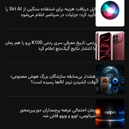
اپل دریافت هزینه برای استفاده سنگین از Siri AI را
تأیید کرد؛ جزئیات در سپتامبر اعلام می‌شود
ردمی تاریخ معرفی سری ردمی K100 پرو را هم زمان
با انتشار نتایج گیک‌بنچ اعلام کرد
هشدار بی‌سابقه سازندگان بزرگ هوش مصنوعی؛
وقت کشیدن ترمز AIها رسیده است؟
زمان احتمالی عرضه پرچمداران دوربین‌محور
شیائومی، اوپو و ویوو فاش شد