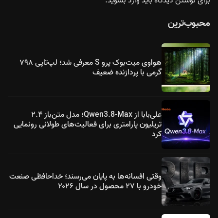
برای نوشتن دیدگاه باید
وارد بشوید
.
محبوب‌ترین
هواوی میت‌بوک پرو S معرفی شد؛ لپ‌تاپی ۷۹۸
گرمی با پردازنده ضعیف
علی‌بابا از Qwen3.8-Max؛ مدل متن‌باز ۲.۴
تریلیون پارامتری برای فعالیت‌های طولانی رونمایی
کرد
وقتی افسانه‌ها به پایان می‌رسند؛ خداحافظی صنعت
خودرو با ۲۷ محصول در سال ۲۰۲۶