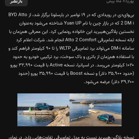
پوریا
|
۸ ماه پیش
بازنشر
بی‌وای‌دی در رویدادی که در ۱۹ نوامبر در بارسلونا برگزار شد، از BYD Atto
2 DM i که در بازار چین با نام Yuan UP شناخته می‌شود به‌عنوان
نخستین پلاگین‌هیبرید این خانواده رونمایی کرد. این معرفی هم‌زمان با
ارائه نسخه تمام‌برقی Atto 2 Comfort انجام شد. شرکت اعلام کرد
سامانه DM-i می‌تواند برد تمام‌برقی WLTP را تا ۹۰ کیلومتر فراهم کند و
با استفاده هم‌زمان از باتری و باک سوخت، برد ترکیبی خودرو به حدود
۱۰۲۰ کیلومتر می‌رسد. در اسپانیا، نسخه Active با قیمت ۳۲٬۹۹۰ یورو
(حدود ۳۵٬۹۰۰ دلار) و نسخه Boost با قیمت ۳۵٬۹۹۰ یورو (حدود
۳۹٬۲۰۰ دلار) عرضه می‌شود.
نسخه پلاگین‌هیبرید نسبت به مدل تمام‌برقی تفاوت‌هایی دارد. در نمای