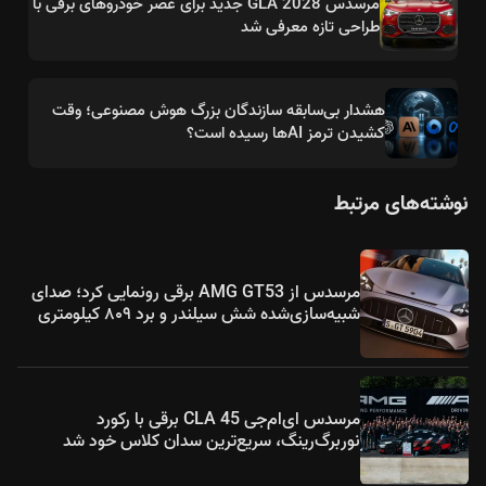
مرسدس GLA 2028 جدید برای عصر خودروهای برقی با
طراحی تازه معرفی شد
هشدار بی‌سابقه سازندگان بزرگ هوش مصنوعی؛ وقت
کشیدن ترمز AIها رسیده است؟
نوشته‌های مرتبط
مرسدس از AMG GT53 برقی رونمایی کرد؛ صدای
شبیه‌سازی‌شده شش سیلندر و برد ۸۰۹ کیلومتری
مرسدس ای‌ام‌جی CLA 45 برقی با رکورد
نوربرگ‌رینگ، سریع‌ترین سدان کلاس خود شد