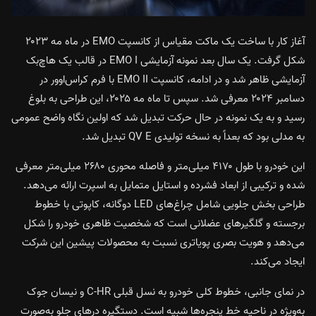
آغاز کار با ساخت یک ماکت مقیاس از کانسپت EMO در ماه مه ۲۰۲۳
شکل گرفت. یک سال بعد نمونه آزمایشی EMO I در قالب یک هاچ‌بک
آزمایشی ظاهر شد و در ادامه، کانسپت EMO II با فرم کراس‌اوور در
دسامبر ۲۰۲۴ معرفی شد. سپس تا ماه مه ۲۰۲۵، این طراحی به بلوغ
رسید و به یک نمونه در حال حرکت تبدیل شد که اولین نگاه واضح عمومی
به مدلی بود که بعداً به نسخه تولیدی QV E تبدیل شد.
این خودرو با طول ۴۱۷۰ میلی‌متر و فاصله محوری ۲۶۸۰ میلی‌متر معرفی
شده و ترکیبی از ابعاد فشرده و استایل متمایل به اسپرت ارائه می‌دهد.
طراحی بخش جلویی شامل چراغ‌های LED دوگانه، کاپوتی با خطوط
برجسته و گلگیرهای عضلانی است که شخصیت ظاهری خودرو را شکل
می‌دهد و هویت بصری پویاتری نسبت به محصولات پیشین این شرکت
ایجاد می‌کند.
در نمای جانبی، خطوط کلی خودرو به نسل قبلی C-HR و نيسان جوک
به‌ویژه در ناحیه خط پنجره‌ها شبیه است. دستگیره درهای جلو به‌صورت