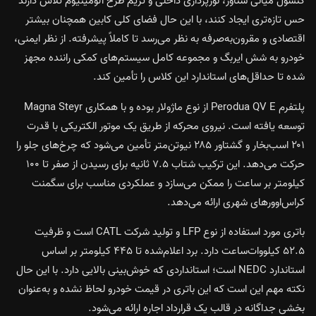
کنسول میانی شناور، نورپردازی داخلی و تریم طرح آلومینیوم تلاش دارند
حس تازه‌تری ایجاد کنند، با این حال فضای کلی کابین همچنان بیشتر
اقتصادی و مقرون‌به‌صرفه به نظر می‌رسد تا کاملاً پیشرفته. از نظر ایمنی،
خودرو به شش ایربگ و مجموعه کامل سیستم‌های کمکی راننده مجهز
شده تا حداقل‌های استاندارد این کلاس را تأمین کند.
پلتفرم Perodua QV E از نوع ماژولار بوده و با همکاری Magna Steyr
توسعه یافته است. نیروی محرکه از طریق یک موتور الکتریکی با قدرت
۲۰۱ اسب‌بخار و گشتاور ۲۸۵ نیوتن‌متر تأمین می‌شود که چرخ‌های جلو را
حرکت می‌دهد. این ترکیب شتاب ۷.۵ ثانیه برای رسیدن از صفر تا ۱۰۰
کیلومتر بر ساعت را ممکن می‌سازد و عملکردی مناسب برای سگمنت
کراس‌اوورهای شهری ارائه می‌دهد.
باتری مورد استفاده از نوع LFP و تولید شرکت CATL است و ظرفیت
۵۲.۵ کیلووات‌ساعت دارد. برد اعلام‌شده تا ۴۴۵ کیلومتر بر اساس
استاندارد NEDC است؛ استانداردی که خوش‌بینی بالایی دارد. با این حال
نکته مهم این است که این باتری در قیمت خودرو لحاظ نشده و به‌عنوان
بخشی جداگانه در قالب یک قرارداد اجاره ارائه می‌شود.