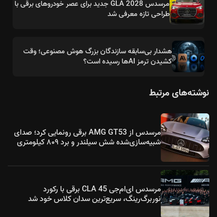
مرسدس GLA 2028 جدید برای عصر خودروهای برقی با
طراحی تازه معرفی شد
هشدار بی‌سابقه سازندگان بزرگ هوش مصنوعی؛ وقت
کشیدن ترمز AIها رسیده است؟
نوشته‌های مرتبط
مرسدس از AMG GT53 برقی رونمایی کرد؛ صدای
شبیه‌سازی‌شده شش سیلندر و برد ۸۰۹ کیلومتری
مرسدس ای‌ام‌جی CLA 45 برقی با رکورد
نوربرگ‌رینگ، سریع‌ترین سدان کلاس خود شد