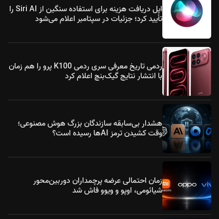
اپل دریافت هزینه برای استفاده سنگین از Siri AI را
تأیید کرد؛ جزئیات در سپتامبر اعلام می‌شود
ردمی تاریخ معرفی سری ردمی K100 پرو را هم زمان
با انتشار نتایج گیک‌بنچ اعلام کرد
هشدار بی‌سابقه سازندگان بزرگ هوش مصنوعی؛
وقت کشیدن ترمز AIها رسیده است؟
زمان احتمالی عرضه پرچمداران دوربین‌محور
شیائومی، اوپو و ویوو فاش شد