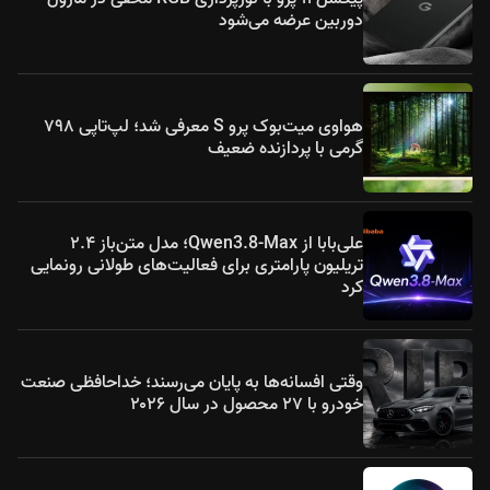
دوربین عرضه می‌شود
هواوی میت‌بوک پرو S معرفی شد؛ لپ‌تاپی ۷۹۸
گرمی با پردازنده ضعیف
علی‌بابا از Qwen3.8-Max؛ مدل متن‌باز ۲.۴
تریلیون پارامتری برای فعالیت‌های طولانی رونمایی
کرد
وقتی افسانه‌ها به پایان می‌رسند؛ خداحافظی صنعت
خودرو با ۲۷ محصول در سال ۲۰۲۶