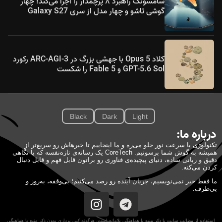
سامسونگ راهبرد ۸ پرچمدار را اجرا می‌کند؛ چهار
گوشی تاشو و چهار مدل از سری Galaxy S27
کلاد Opus 5 با جهشی بزرگ در ARC-AGI-3 رکورد
GPT-5.6 Sol و Fable 5 را شکست
Black
Dark
Light
درباره ما:
تکنولوژی با سرعت نور جلو می‌ره و ما اینجاییم تا خبرهاش رو سریع‌تر از
همیشه به گوش شما برسونیم. CoreTech یک رسانه‌ی تازه‌نفسه که با نگاهی
دقیق و زبانی ساده، دنیای پیچیده‌ی فناوری رو براتون قابل فهم و قابل دنبال
کردن می‌کنه.
ما فقط خبر نمی‌نویسیم، جریان آینده رو رصد می‌کنیم؛ بی‌وقفه، به‌روز و
بی‌طرف.
استفاده از مطالب سایت با ذکر منبع یا هماهنگی بلامانع است. هرگونه کپی برداری بدون ذکر منبع یا هماهنگی