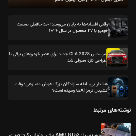
وقتی افسانه‌ها به پایان می‌رسند؛ خداحافظی صنعت
خودرو با ۲۷ محصول در سال ۲۰۲۶
مرسدس GLA 2028 جدید برای عصر خودروهای برقی با
طراحی تازه معرفی شد
هشدار بی‌سابقه سازندگان بزرگ هوش مصنوعی؛ وقت
کشیدن ترمز AIها رسیده است؟
نوشته‌های مرتبط
مرسدس از AMG GT53 برقی رونمایی کرد؛ صدای