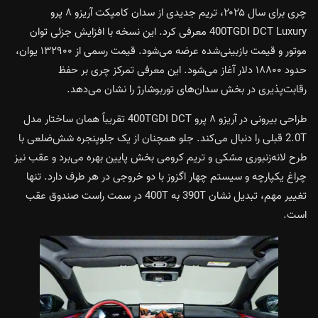
چری برای سال ۲۰۲۵، تریم جدیدی از سدان کامپکت آریزو ۸ پرو
400TGDI DCT Luxury معرفی کرد. این نسخه با افزایش جزئی توان
موتور و قیمت بازبینی‌شده عرضه می‌شود. قیمت رسمی از ۱۳۲۹۰۰ یوان،
حدود ۱۸۸۰۰ دلار آغاز می‌شود. این معرفی تمرکز چری بر حفظ
رقابت‌پذیری در بخش سدان‌های توربوشارژ را نشان می‌دهد.
طراحی بیرونی در آریزو ۸ پرو 400TGDI DCT تقریباً همان ساختار مدل
2.0T قبلی را دنبال می‌کند. جلو همچنان از یک جلوپنجره شش‌ضلعی با
طرح لانه‌زنبوری مشکی و تریم کرومی بخش پایین بهره می‌برد و عقب نیز
چراغ یکپارچه و سیستم چهار اگزوز با دو خروجی در هر طرف دارد. تنها
تغییر مهم، تبدیل نشان 390T به 400T در سمت راست صندوق عقب
است.