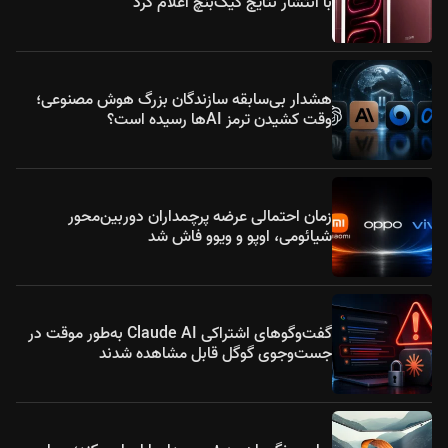
با انتشار نتایج گیک‌بنچ اعلام کرد
هشدار بی‌سابقه سازندگان بزرگ هوش مصنوعی؛
وقت کشیدن ترمز AIها رسیده است؟
زمان احتمالی عرضه پرچمداران دوربین‌محور
شیائومی، اوپو و ویوو فاش شد
گفت‌وگوهای اشتراکی Claude AI به‌طور موقت در
جست‌وجوی گوگل قابل مشاهده شدند