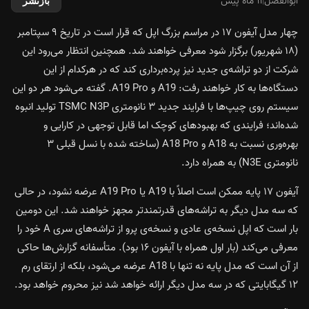
ابوالفضل
|
۱۱ ماه پیش
بازنشر
چهار مدل آیفون ۱۷ در مراسم بزرگ اپل که قرار است در تاریخ ۹ سپتامبر
(۱۸ شهریور) برگزار شود معرفی خواهند شد. همچنین انتظار می‌رود این
شرکت از دو تراشه‌ی جدید نیز پرده‌برداری کند که در هرکدام از این
دستگاه‌ها به کار خواهند رفت: A19 و A19 Pro. گفته می‌شود هر دو این
سیستم روی چیپ‌ها با فرایند جدید ۳ نانومتری TSMC N3P تولید انبوه
شده‌اند؛ فرایندی که بهبودهای کوچک اما قابل توجهی در کارایی و
بهره‌وری نسبت به A18 و A18 Pro (ساخته شده با نسل قبلی ۳
نانومتری N3E) به همراه دارد.
آیفون ۱۷ پایه ممکن است اصلاً با A19 یا A19 Pro عرضه نشود، در حالی
که سه مدل دیگر به تراشه‌های قدرتمندتر مجهز خواهند شد. این دومین
بار است که اپل نسخه‌ی عادی و نسخه‌ی پرو از تراشه‌های سری A خود را
معرفی می‌کند (بار اول همراه با آیفون ۱۶ بود). متأسفانه گزارش‌ها حاکی
از آن است که مدل پایه نه تنها با A18 عرضه می‌شود، بلکه از ارتقای رم
۱۲ گیگابایتی که در سه مدل دیگر ارائه خواهد شد نیز محروم خواهد بود.