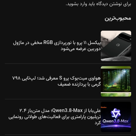
برای نوشتن دیدگاه باید
وارد بشوید
.
محبوب‌ترین
پیکسل ۱۱ پرو با نورپردازی RGB مخفی در ماژول
دوربین عرضه می‌شود
هواوی میت‌بوک پرو S معرفی شد؛ لپ‌تاپی ۷۹۸
گرمی با پردازنده ضعیف
علی‌بابا از Qwen3.8-Max؛ مدل متن‌باز ۲.۴
تریلیون پارامتری برای فعالیت‌های طولانی رونمایی
کرد