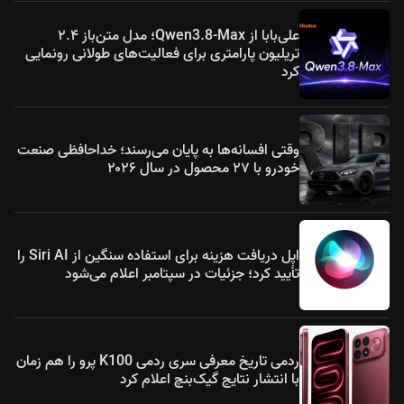
علی‌بابا از Qwen3.8-Max؛ مدل متن‌باز ۲.۴
تریلیون پارامتری برای فعالیت‌های طولانی رونمایی
کرد
وقتی افسانه‌ها به پایان می‌رسند؛ خداحافظی صنعت
خودرو با ۲۷ محصول در سال ۲۰۲۶
اپل دریافت هزینه برای استفاده سنگین از Siri AI را
تأیید کرد؛ جزئیات در سپتامبر اعلام می‌شود
ردمی تاریخ معرفی سری ردمی K100 پرو را هم زمان
با انتشار نتایج گیک‌بنچ اعلام کرد