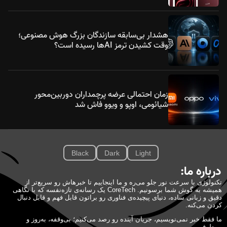
هشدار بی‌سابقه سازندگان بزرگ هوش مصنوعی؛
وقت کشیدن ترمز AIها رسیده است؟
زمان احتمالی عرضه پرچمداران دوربین‌محور
شیائومی، اوپو و ویوو فاش شد
Black
Dark
Light
درباره ما:
تکنولوژی با سرعت نور جلو می‌ره و ما اینجاییم تا خبرهاش رو سریع‌تر از
همیشه به گوش شما برسونیم. CoreTech یک رسانه‌ی تازه‌نفسه که با نگاهی
دقیق و زبانی ساده، دنیای پیچیده‌ی فناوری رو براتون قابل فهم و قابل دنبال
کردن می‌کنه.
ما فقط خبر نمی‌نویسیم، جریان آینده رو رصد می‌کنیم؛ بی‌وقفه، به‌روز و
بی‌طرف.