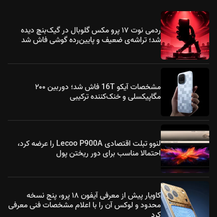
ردمی نوت ۱۷ پرو مکس گلوبال در گیک‌بنچ دیده
شد؛ تراشه‌ی ضعیف و پایین‌رده گوشی فاش شد
مشخصات آیکو 16T فاش شد؛ دوربین ۲۰۰
مگاپیکسلی و خنک‌کننده ترکیبی
لنوو تبلت اقتصادی Lecoo P900A را عرضه کرد،
احتمالا مناسب برای دور ریختن پول
کاویار پیش از معرفی آیفون ۱۸ پرو، پنج نسخه
محدود و لوکس آن را با اعلام مشخصات فنی معرفی
کرد