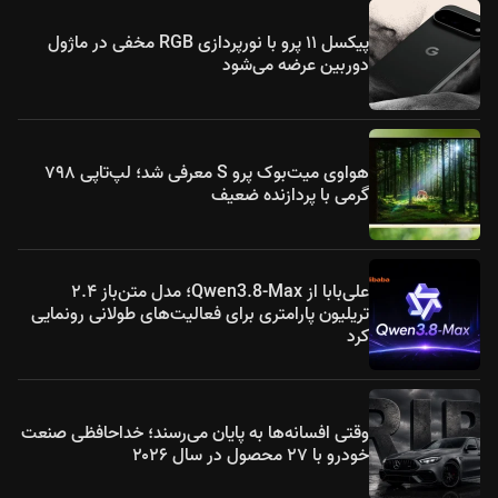
پیکسل ۱۱ پرو با نورپردازی RGB مخفی در ماژول
دوربین عرضه می‌شود
هواوی میت‌بوک پرو S معرفی شد؛ لپ‌تاپی ۷۹۸
گرمی با پردازنده ضعیف
علی‌بابا از Qwen3.8-Max؛ مدل متن‌باز ۲.۴
تریلیون پارامتری برای فعالیت‌های طولانی رونمایی
کرد
وقتی افسانه‌ها به پایان می‌رسند؛ خداحافظی صنعت
خودرو با ۲۷ محصول در سال ۲۰۲۶