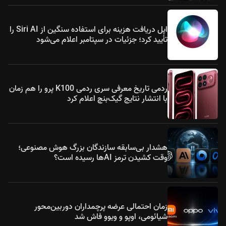
اپل دریافت هزینه برای استفاده سنگین از Siri AI را
تأیید کرد؛ جزئیات در سپتامبر اعلام می‌شود
ردمی تاریخ معرفی سری ردمی K100 پرو را هم زمان
با انتشار نتایج گیک‌بنچ اعلام کرد
هشدار بی‌سابقه سازندگان بزرگ هوش مصنوعی؛
وقت کشیدن ترمز AIها رسیده است؟
زمان احتمالی عرضه پرچمداران دوربین‌محور
شیائومی، اوپو و ویوو فاش شد