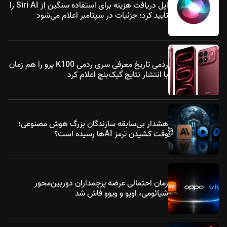
اپل دریافت هزینه برای استفاده سنگین از Siri AI را
تأیید کرد؛ جزئیات در سپتامبر اعلام می‌شود
ردمی تاریخ معرفی سری ردمی K100 پرو را هم زمان
با انتشار نتایج گیک‌بنچ اعلام کرد
هشدار بی‌سابقه سازندگان بزرگ هوش مصنوعی؛
وقت کشیدن ترمز AIها رسیده است؟
زمان احتمالی عرضه پرچمداران دوربین‌محور
شیائومی، اوپو و ویوو فاش شد