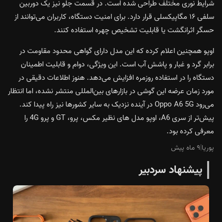
شرایط نوری مختلف طراحی شده است. در قسمت جلو نیز یک دوربین
سلفی ۱۶ مگاپیکسلی قرار دارد. برای امنیت دستگاه، کاربران می‌توانند از
حسگر اثرانگشت یا قابلیت تشخیص چهره استفاده کنند.
اوپو همچنین اعلام کرده که این مدل دارای گواهی محدود مقاومت در
برابر گرد و غبار و پاشش آب است. این ویژگی، دوام و قابلیت اطمینان
دستگاه را در استفاده روزمره افزایش می‌دهد. هنوز اطلاعات دقیقی در
مورد زمان عرضه این گوشی در بازارهای بین‌المللی منتشر نشده، اما انتظار
می‌رود Oppo A6 5G در آینده نزدیک به سایر کشورها نیز راه پیدا کند.
پیش‌تر از سری A6، اوپو مدل های نظیر
مکس
،
پرو
،
GT
و
پرو 4G
را
معرفی کرده بود.
پوریا
|
۹ ماه پیش
پیشنهاد سردبیر