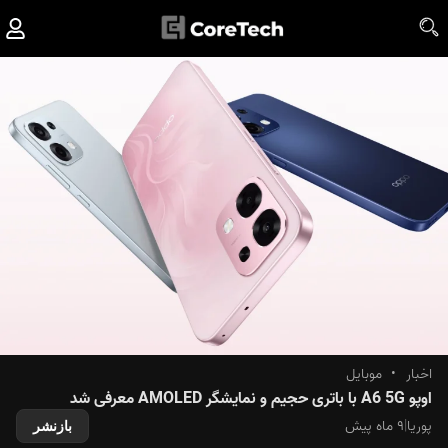
اخبار
•
موبایل
اوپو A6 5G با باتری حجیم و نمایشگر AMOLED معرفی شد
پوریا
|
۹ ماه پیش
بازنشر