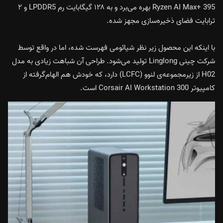
Ryzen AI Max+ 395 بهره می‌برد و به ۱۲۸ گیگابایت رم LPDDR5 و ۲
ترابایت فضای ذخیره‌سازی مجهز شده.
با اینکه این محصول زیر نظر شیائومی فهرست شده، اما در واقع توسط
شرکت چینی Linglong تولید می‌شود. طراحی آن شباهت زیادی به مدل
H02 از زیرمجموعه‌ی لنوو (LCFC) دارد، که خودش هم الهام‌گرفته از
کامپیوتر Corsair AI Workstation 300 است.