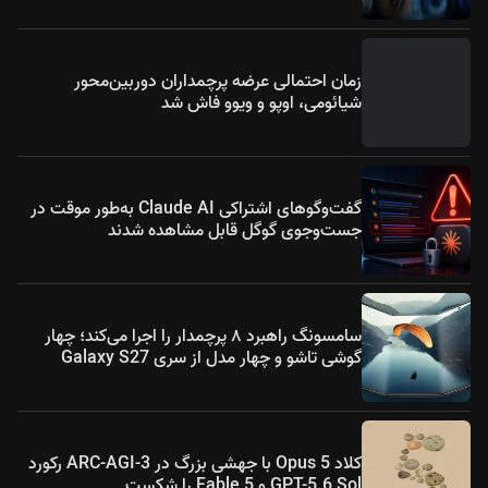
زمان احتمالی عرضه پرچمداران دوربین‌محور
شیائومی، اوپو و ویوو فاش شد
گفت‌وگوهای اشتراکی Claude AI به‌طور موقت در
جست‌وجوی گوگل قابل مشاهده شدند
سامسونگ راهبرد ۸ پرچمدار را اجرا می‌کند؛ چهار
گوشی تاشو و چهار مدل از سری Galaxy S27
کلاد Opus 5 با جهشی بزرگ در ARC-AGI-3 رکورد
GPT-5.6 Sol و Fable 5 را شکست