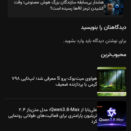
هشدار بی‌سابقه سازندگان بزرگ هوش مصنوعی؛ وقت
کشیدن ترمز AIها رسیده است؟
دیدگاهتان را بنویسید
برای نوشتن دیدگاه باید
وارد بشوید
.
محبوب‌ترین
هواوی میت‌بوک پرو S معرفی شد؛ لپ‌تاپی ۷۹۸
گرمی با پردازنده ضعیف
علی‌بابا از Qwen3.8-Max؛ مدل متن‌باز ۲.۴
تریلیون پارامتری برای فعالیت‌های طولانی رونمایی
کرد