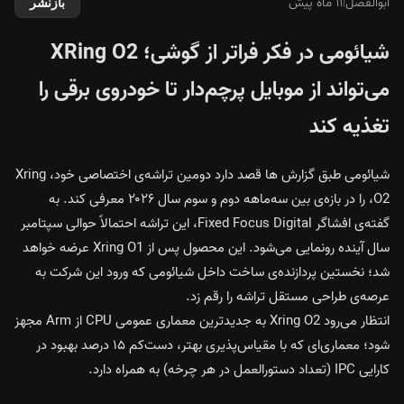
ابوالفضل
|
۱۱ ماه پیش
بازنشر
شیائومی در فکر فراتر از گوشی‌؛ XRing O2
می‌تواند از موبایل پرچم‌دار تا خودروی برقی را
تغذیه کند
شیائومی طبق گزارش ها قصد دارد دومین تراشه‌ی اختصاصی خود، Xring
O2، را در بازه‌ی بین سه‌ماهه دوم و سوم سال ۲۰۲۶ معرفی کند. به
گفته‌ی افشاگر Fixed Focus Digital، این تراشه احتمالاً حوالی سپتامبر
سال آینده رونمایی می‌شود. این محصول پس از Xring O1 عرضه خواهد
شد؛ نخستین پردازنده‌ی ساخت داخل شیائومی که ورود این شرکت به
عرصه‌ی طراحی مستقل تراشه را رقم زد.
انتظار می‌رود Xring O2 به جدیدترین معماری عمومی CPU از Arm مجهز
شود؛ معماری‌ای که با مقیاس‌پذیری بهتر، دست‌کم ۱۵ درصد بهبود در
کارایی IPC (تعداد دستورالعمل در هر چرخه) به همراه دارد.