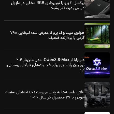
پیکسل ۱۱ پرو با نورپردازی RGB مخفی در ماژول
دوربین عرضه می‌شود
هواوی میت‌بوک پرو S معرفی شد؛ لپ‌تاپی ۷۹۸
گرمی با پردازنده ضعیف
علی‌بابا از Qwen3.8-Max؛ مدل متن‌باز ۲.۴
تریلیون پارامتری برای فعالیت‌های طولانی رونمایی
کرد
وقتی افسانه‌ها به پایان می‌رسند؛ خداحافظی صنعت
خودرو با ۲۷ محصول در سال ۲۰۲۶