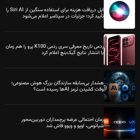
اپل دریافت هزینه برای استفاده سنگین از Siri AI را
تأیید کرد؛ جزئیات در سپتامبر اعلام می‌شود
ردمی تاریخ معرفی سری ردمی K100 پرو را هم زمان
با انتشار نتایج گیک‌بنچ اعلام کرد
هشدار بی‌سابقه سازندگان بزرگ هوش مصنوعی؛
وقت کشیدن ترمز AIها رسیده است؟
زمان احتمالی عرضه پرچمداران دوربین‌محور
شیائومی، اوپو و ویوو فاش شد