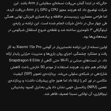
حالی‌که در ابتدا گمان می‌رفت نسخه‌ای سفارشی از Arm باشد. این
شرکت توضیح داد که هرچند مجوز CPU و GPU را از Arm دریافت کرده،
اما طراحی معماری، زیرسیستم حافظه و پیاده‌سازی فیزیکی نهایی همگی
طی چهار سال در داخل شرکت انجام شده است. این تراشه بر پایه‌ی
لیتوگرافی ۳ نانومتری ساخته شد و نقطه‌ی شروع استقلال شیائومی در
نیمه‌هادی‌ها بود.
اولین نسخه از این تراشه نخستین‌بار در گوشی Xiaomi 15s Pro به کار
رفت و عملکرد چشمگیر، اجرای روان بازی‌ها و مدیریت حرارتی پایدار ارائه
داد. در تست‌های مبتنی بر Wi-Fi حتی گاهی از Snapdragon 8 Elite
کوالکام هم جلو زد، هرچند استفاده از مودم 5G خارجی باعث کاهش
شارژدهی در شبکه‌ی سلولی می‌شد. پردازنده‌ی تصویر (ISP) کیفیت
عکاسی در نور کم را ارتقا داد اما هنوز جای پیشرفت داشت؛ و پردازنده‌ی
عصبی (NPU) پتانسیل خوبی نشان داد ولی به‌دلیل کمبود پشتیبانی
نرم‌افزاری، آن توانایی نسبتا ضعیف ظاهر شد.