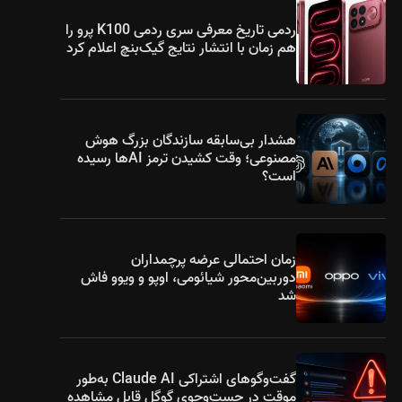
ردمی تاریخ معرفی سری ردمی K100 پرو را
هم زمان با انتشار نتایج گیک‌بنچ اعلام کرد
هشدار بی‌سابقه سازندگان بزرگ هوش
مصنوعی؛ وقت کشیدن ترمز AIها رسیده
است؟
زمان احتمالی عرضه پرچمداران
دوربین‌محور شیائومی، اوپو و ویوو فاش
شد
گفت‌وگوهای اشتراکی Claude AI به‌طور
موقت در جست‌وجوی گوگل قابل مشاهده