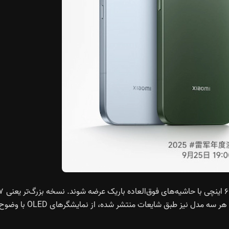
از نظر طراحی، شیائومی ۱۷ و ۱۷ پرو انتظار می‌رود با نمایشگر ۶.۳ اینچی ب
پرومکس احتمالاً به صفحه‌نمایش ۶.۸ اینچی مجهز خواهد بود. هر سه مدل نیز طبق شایعات منتشر شده، از نمایشگرهای OLED با 