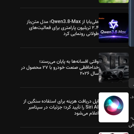
علی‌بابا از Qwen3.8-Max؛ مدل متن‌باز
۲.۴ تریلیون پارامتری برای فعالیت‌های
طولانی رونمایی کرد
وقتی افسانه‌ها به پایان می‌رسند؛
خداحافظی صنعت خودرو با ۲۷ محصول در
سال ۲۰۲۶
معرفی شود.
اپل دریافت هزینه برای استفاده سنگین از
Siri AI را تأیید کرد؛ جزئیات در سپتامبر
اعلام می‌شود
،
فی