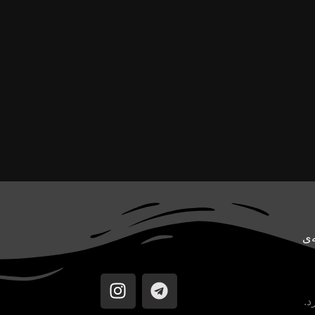
سونیم. CoreTech یک رسانه‌ی
د.