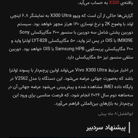
یافته‌ی
X300
به حساب می‌آید.
گزارش‌ها حاکی از آن است که ویوو X300 Ultra به نمایشگر ۶.۸ اینچی
اولد با وضوح 2K و نرخ نوسازی ۱۲۰ هرتز مجهز خواهد بود. سیستم
دوربین پشتی شامل سه دوربین با سنسور ۲۰۰ مگاپیکسلی Sony
IMX09E با OIS در پس لنز واید، ۵۰ مگاپیکسلی LYT-828 اولترا واید و
۲۰۰ مگاپیکسلی پریسکوپی Samsung HPB با OIS خواهد بود. دوربین
سلفی سنسور نیز ۵۰ مگاپیکسلی دارد.
در اخبار مرتبط Vivo X300 Ultra می‌تواند اولین پرچم‌دار با پسوند اولترا
باشد که به‌صورت جهانی عرضه می‌شود. این دستگاه با مدل V2562 در
پایگاه داده IMEI مشاهده شده و پیش‌بینی می‌شود عرضه جهانی آن در
سه‌ماهه دوم سال ۲۰۲۶ انجام شود، که فرصت مناسبی برای ورود این
پرچم‌دار به بازارهای بین‌المللی فراهم می‌آورد.
ابوالفضل
|
۸ ماه پیش
پیشنهاد سردبیر