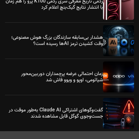
ردمی تاریخ معرفی سری ردمی K100 پرو را هم زمان
با انتشار نتایج گیک‌بنچ اعلام کرد
هشدار بی‌سابقه سازندگان بزرگ هوش مصنوعی؛
وقت کشیدن ترمز AIها رسیده است؟
زمان احتمالی عرضه پرچمداران دوربین‌محور
شیائومی، اوپو و ویوو فاش شد
گفت‌وگوهای اشتراکی Claude AI به‌طور موقت در
جست‌وجوی گوگل قابل مشاهده شدند