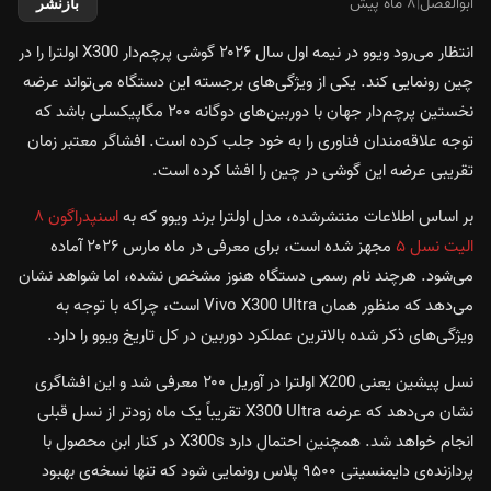
ابوالفضل
|
۸ ماه پیش
بازنشر
انتظار می‌رود ویوو در نیمه اول سال ۲۰۲۶ گوشی پرچم‌دار X300 اولترا را در
چین رونمایی کند. یکی از ویژگی‌های برجسته این دستگاه می‌تواند عرضه
نخستین پرچم‌دار جهان با دوربین‌های دوگانه ۲۰۰ مگاپیکسلی باشد که
توجه علاقه‌مندان فناوری را به خود جلب کرده است. افشاگر معتبر زمان
تقریبی عرضه این گوشی در چین را افشا کرده است.
بر اساس اطلاعات منتشرشده، مدل اولترا برند ویوو که به
اسنپدراگون ۸
الیت نسل ۵
مجهز شده است، برای معرفی در ماه مارس ۲۰۲۶ آماده
می‌شود. هرچند نام رسمی دستگاه هنوز مشخص نشده، اما شواهد نشان
می‌دهد که منظور همان Vivo X300 Ultra است، چراکه با توجه به
ویژگی‌های ذکر شده بالاترین عملکرد دوربین در کل تاریخ ویوو را دارد.
نسل پیشین یعنی X200 اولترا در آوریل ۲۰۰ معرفی شد و این افشاگری
نشان می‌دهد که عرضه X300 Ultra تقریباً یک ماه زودتر از نسل قبلی
انجام خواهد شد. همچنین احتمال دارد X300s در کنار ابن محصول با
پردازنده‌ی دایمنسیتی ۹۵۰۰ پلاس رونمایی شود که تنها نسخه‌ی بهبود