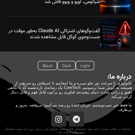
شیائومی، اوپو و ویوو فاش شد
گفت‌وگوهای اشتراکی Claude AI به‌طور موقت در
جست‌وجوی گوگل قابل مشاهده شدند
Black
Dark
Light
درباره ما:
تکنولوژی با سرعت نور جلو می‌ره و ما اینجاییم تا خبرهاش رو سریع‌تر از
همیشه به گوش شما برسونیم. CoreTech یک رسانه‌ی تازه‌نفسه که با نگاهی
دقیق و زبانی ساده، دنیای پیچیده‌ی فناوری رو براتون قابل فهم و قابل دنبال
کردن می‌کنه.
ما فقط خبر نمی‌نویسیم، جریان آینده رو رصد می‌کنیم؛ بی‌وقفه، به‌روز و
بی‌طرف.
استفاده از مطالب سایت با ذکر منبع یا هماهنگی بلامانع است. هرگونه کپی برداری بدون ذکر منبع یا هماهنگی
پیگرد قانونی دارد.