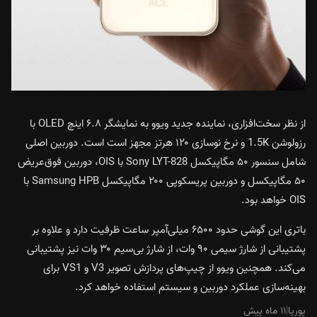
از نظر سخت‌افزاری، نماینده جدید ویوو به نمایشگر ۶.۸ اینچ OLED با
رزولوشن 1.5K و نرخ نوسازی ۱۲۰ هرتز مجهز است است. دوربین اصلی
شامل سنسور ۵۰ مگاپیکسل Sony LYT-828 با OIS، دوربین فوق‌عریض
۵۰ مگاپیکسل و دوربین پریسکوپی ۲۰۰ مگاپیکسل Samsung HPB با
OIS خواهد بود.
باتری این گوشی حدود ۶۵۰۰ میلی‌آمپر ساعت ظرفیت دارد و علاوه بر
پشتیبانی از شارژ سیمی ۹۰ وات، از شارژ بی‌سیم ۳۰ وات نیز پشتیبانی
می‌کند. همچنین ویوو از چیپ‌های پردازش تصویر V3 و VS1 برای
بهینه‌سازی عملکرد دوربین و سیستم استفاده خواهد کرد.
پوریا
|
۱۱ ماه پیش