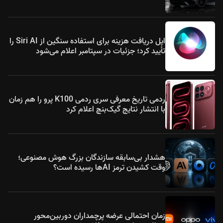
اپل دریافت هزینه برای استفاده سنگین از Siri AI را
تأیید کرد؛ جزئیات در سپتامبر اعلام می‌شود
ردمی تاریخ معرفی سری ردمی K100 پرو را هم زمان
با انتشار نتایج گیک‌بنچ اعلام کرد
هشدار بی‌سابقه سازندگان بزرگ هوش مصنوعی؛
وقت کشیدن ترمز AIها رسیده است؟
زمان احتمالی عرضه پرچمداران دوربین‌محور