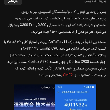
پوریا
|
۱۱ ماه پیش
بازنشر
پس از رونمایی آیفون ۱۷، تولیدکنندگان اندرویدی نیز به زودی
پرچمدارهای جدید خود را معرفی خواهند کرد. به نظر می‌رسد ویوو
نخستین شرکت باشد که این ماه با معرفی
X300 و X300 Pro
وارد بازار
می‌شود. هر دو مدل از دایمنسیتی ۹۵۰۰ بهره می‌برند.
نسخه پرو اخیراً در بنچمارک AnTuTu v11 رویت و امتیاز کلی ۴,۰۱۱,۹۳۲ را
کسب کرد. جزئیات نشان می‌دهد CPU توانست ۱,۰۴۳,۲۴۷ و
پردازندهگرافیکی ۱,۵۱۰,۹۸۲ امتیاز کسب کند. دایمنسیتی ۹۵۰۰ شامل
چهار هسته Cortex-X930 و چهار هسته Cortex-A730 است. این برند
چینی همچنین همکاری خود با Arm را تأیید کرده و اعلام کرده که
چیپست از دستورالعمل
SME2
پشتیبانی می‌کند.