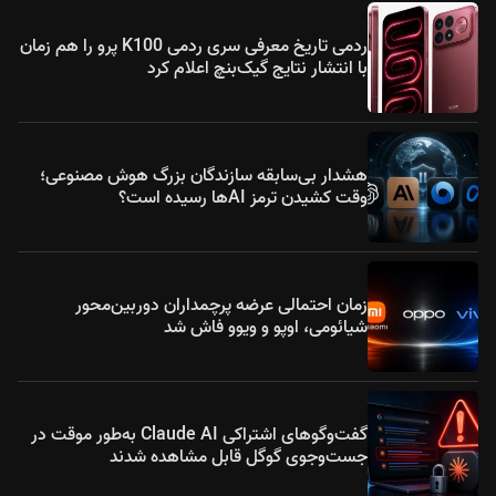
ردمی تاریخ معرفی سری ردمی K100 پرو را هم زمان
با انتشار نتایج گیک‌بنچ اعلام کرد
هشدار بی‌سابقه سازندگان بزرگ هوش مصنوعی؛
وقت کشیدن ترمز AIها رسیده است؟
زمان احتمالی عرضه پرچمداران دوربین‌محور
شیائومی، اوپو و ویوو فاش شد
گفت‌وگوهای اشتراکی Claude AI به‌طور موقت در
جست‌وجوی گوگل قابل مشاهده شدند