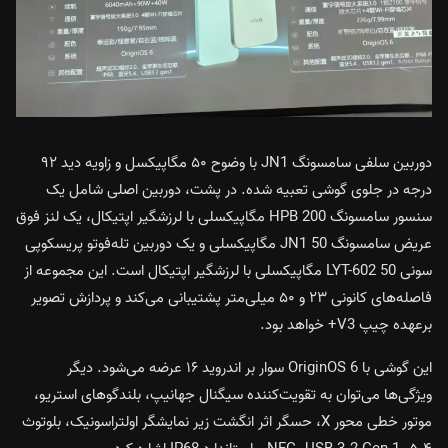
دوربین سلفی سامسونگ JN1 با وضوح ۵۰ مگاپیکسل و زاویه دید ۹۲
درجه در جلوی گوشی تعبیه شده. در پشت، دوربین اصلی شامل یک
سنسور سامسونگ HPB 200 مگاپیکسلی با لرزشگیر اپتیکال، یک لنز فوق
عریض سامسونگ JN1 50 مگاپیکسلی و یک دوربین تله‌فوتو پریسکوپی
سونی LYT-602 50 مگاپیکسلی با لرزشگیر اپتیکال است. این مجموعه از
فاصله‌های کانونی ۲۳ و ۵۰ میلی‌متر پشتیبانی می‌کند و پردازش تصویر
برعهده چیپ V3+ خواهد بود.
این گوشی با OriginOS 6 سوار بر اندروید ۱۶ عرضه می‌شود. دیگر
ویژگی‌ها می‌توان به تقویت‌کننده سیگنال جهانیپ، بلندگوهای استریو،
موتور خطی محور X، حسگر اثر انگشت زیر نمایشگر اولتراسونیک، بلوتوث