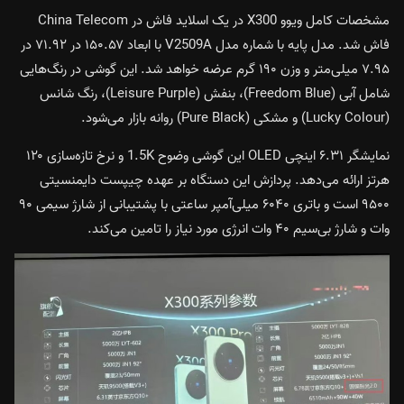
مشخصات کامل
ویوو X300
در یک اسلاید فاش در China Telecom
فاش شد. مدل پایه با شماره مدل V2509A با ابعاد ۱۵۰.۵۷ در ۷۱.۹۲ در
۷.۹۵ میلی‌متر و وزن ۱۹۰ گرم عرضه خواهد شد. این گوشی در رنگ‌هایی
شامل آبی (Freedom Blue)، بنفش (Leisure Purple)، رنگ شانس
(Lucky Colour) و مشکی (Pure Black) روانه بازار می‌شود.
نمایشگر ۶.۳۱ اینچی OLED این گوشی وضوح 1.5K و نرخ تازه‌سازی ۱۲۰
هرتز ارائه می‌دهد. پردازش این دستگاه بر عهده چیپست
دایمنسیتی
۹۵۰۰
است و
باتری ۶۰۴۰ میلی‌آمپر ساعتی
با پشتیبانی از شارژ سیمی ۹۰
وات و شارژ بی‌سیم ۴۰ وات انرژی مورد نیاز را تامین می‌کند.