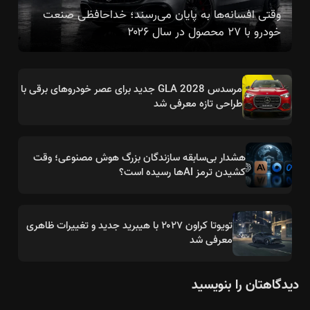
وقتی افسانه‌ها به پایان می‌رسند؛ خداحافظی صنعت
خودرو با ۲۷ محصول در سال ۲۰۲۶
مرسدس GLA 2028 جدید برای عصر خودروهای برقی با
طراحی تازه معرفی شد
هشدار بی‌سابقه سازندگان بزرگ هوش مصنوعی؛ وقت
کشیدن ترمز AIها رسیده است؟
تویوتا کراون ۲۰۲۷ با هیبرید جدید و تغییرات ظاهری
معرفی شد
دیدگاهتان را بنویسید