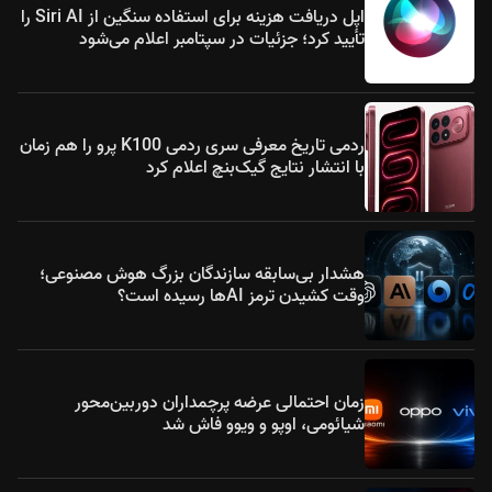
اپل دریافت هزینه برای استفاده سنگین از Siri AI را
تأیید کرد؛ جزئیات در سپتامبر اعلام می‌شود
ردمی تاریخ معرفی سری ردمی K100 پرو را هم زمان
با انتشار نتایج گیک‌بنچ اعلام کرد
هشدار بی‌سابقه سازندگان بزرگ هوش مصنوعی؛
وقت کشیدن ترمز AIها رسیده است؟
زمان احتمالی عرضه پرچمداران دوربین‌محور
شیائومی، اوپو و ویوو فاش شد