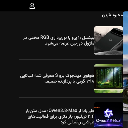
محبوب‌ترین
پیکسل ۱۱ پرو با نورپردازی RGB مخفی در
ماژول دوربین عرضه می‌شود
هواوی میت‌بوک پرو S معرفی شد؛ لپ‌تاپی
۷۹۸ گرمی با پردازنده ضعیف
علی‌بابا از Qwen3.8-Max؛ مدل متن‌باز
۲.۴ تریلیون پارامتری برای فعالیت‌های
طولانی رونمایی کرد