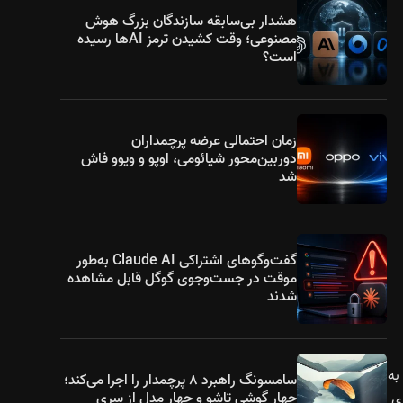
هشدار بی‌سابقه سازندگان بزرگ هوش
مصنوعی؛ وقت کشیدن ترمز AIها رسیده
است؟
زمان احتمالی عرضه پرچمداران
دوربین‌محور شیائومی، اوپو و ویوو فاش
شد
گفت‌وگوهای اشتراکی Claude AI به‌طور
موقت در جست‌وجوی گوگل قابل مشاهده
شدند
به
سامسونگ راهبرد ۸ پرچمدار را اجرا می‌کند؛
چهار گوشی تاشو و چهار مدل از سری
در سال ۲۰۲۶، دست‌کم چهار مدل CH-R EV، سری