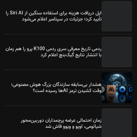
اپل دریافت هزینه برای استفاده سنگین از Siri AI را
تأیید کرد؛ جزئیات در سپتامبر اعلام می‌شود
ردمی تاریخ معرفی سری ردمی K100 پرو را هم زمان
با انتشار نتایج گیک‌بنچ اعلام کرد
هشدار بی‌سابقه سازندگان بزرگ هوش مصنوعی؛
وقت کشیدن ترمز AIها رسیده است؟
زمان احتمالی عرضه پرچمداران دوربین‌محور
شیائومی، اوپو و ویوو فاش شد