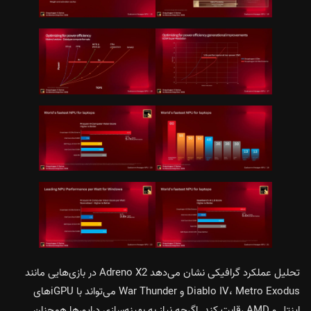
تحلیل عملکرد گرافیکی نشان می‌دهد Adreno X2 در بازی‌هایی مانند
Diablo IV، Metro Exodus و War Thunder می‌تواند با iGPUهای
اینتل و AMD رقابت کند. اگرچه نیاز به بهینه‌سازی درایورها همچنان