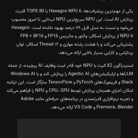
یکی از مهم‌ترین پیشرفت‌ها، Hexagon NPU 6 با 80 TOPS قدرت
پردازش AI است. این NPU سریع‌ترین NPU لپ‌تاپی تا امروز محسوب
می‌شود و نسبت به نسل قبل ۷۸ درصد بهبود داشته است. Hexagon
NPU 6 از پردازش اسکالر، وکتور و ماتریس FP16 و FP8 + BF16
پشتیبانی می‌کند و با هشت رشته موازی و ۱۲ Thread اسکالر، توان
پردازشی و کارایی بسیار بالایی ارائه می‌دهد.
اسنپدراگون X2 الیت با NPU خود قادر است وظایف AI پیچیده، از جمله
LLMها و اپلیکیشن‌های Agentic AI را پردازش کند و با Windows AI
Stack و فریمورک‌های PyTorch و TensorFlow سازگار است. این تراشه
امکان اجرای همزمان پردازش توسط CPU، GPU و NPU را فراهم می‌کند
و تجربه نرم‌افزاری قدرتمندی در برنامه‌های حرفه‌ای مانند Adobe
Premiere، Blender و VS Code ارائه می‌دهد.