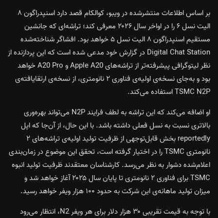
بر اساس اطلاعات منتشرشده در ویبو، کوالکام قصد دارد اسنپدراگون ۸
الیت نسل ۶ را در اواخر سال ۲۰۲۶ معرفی کند؛ تراشه‌ای که جانشین
مستقیم اسنپدراگون ۸ الیت نسل ۵ خواهد بود. افشاگر شناخته‌شده
Digital Chat Station در گزارش خود مدعی شده است که این پردازنده از
نظر لیتوگرافی پیشرفته‌تر از تراشه‌های Apple A20 و A20 Pro خواهد
بود و به‌جای نسخه‌ی اولیه‌ی فناوری ۲ نانومتری، از نسخه‌ی ارتقایافته‌ی
TSMC N2P استفاده می‌کند.
او اضافه می‌کند که این تراشه به لطف فرایند N2P می‌تواند بهره‌وری
بالاتری نسبت به نسل فعلی داشته باشد. با این حال، از آن‌جا که اپل
reportedly بخش قابل‌توجهی از ظرفیت تولید اولیه‌ی تراشه‌های ۲
نانومتری TSMC را در اختیار گرفته است، تحقق این موضوع در زمان‌بندی
اعلام‌شده دشوار به نظر می‌رسد. کارشناسان معتقدند ظرفیت تولید انبوه
TSMC برای فناوری ۲ نانومتری تا پایان سال ۲۰۲۵ آغاز خواهد شد و
میزان تولید ماهانه‌ی این شرکت به حدود ۱۰۰ هزار ویفر خواهد رسید.
با توجه به قیمت تقریبی ۳۰ هزار دلار برای هر ویفر N2، انتظار می‌رود