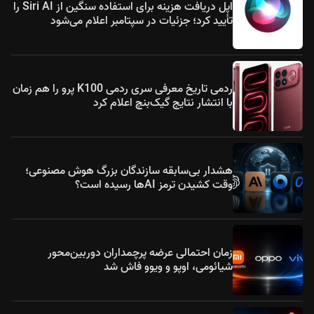
اپل دریافت هزینه برای استفاده سنگین از Siri AI را
تأیید کرد؛ جزئیات در سپتامبر اعلام می‌شود
ردمی تاریخ معرفی سری ردمی K100 پرو را هم زمان
با انتشار نتایج گیک‌بنچ اعلام کرد
هشدار بی‌سابقه سازندگان بزرگ هوش مصنوعی؛
وقت کشیدن ترمز AIها رسیده است؟
زمان احتمالی عرضه پرچمداران دوربین‌محور
شیائومی، اوپو و ویوو فاش شد