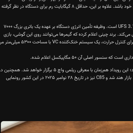
این چیپست باعث می‌شود P4x سریع‌ترین گوشی در رده قیمتی خود باشد. علاوه بر این، حداقل ۸ گیگابایت رم برای دستگاه در نظر گرفته
در زمینه حافظه ذخیره‌سازی، P4x دارای ۲۵۶ گیگابایت حافظه UFS 3.1 است. وظیفه تأمین انرژی دستگاه بر عهده یک باتری بزرگ ۷۰۰۰
ه از شارژ سریع سیمی ۴۵ وات پشتیبانی می‌کند. برند چینی اعلام کرده که گیمرها می‌توانند روی این گوشی، بازی
BGMI را با ۹۰ فریم و بازی Free Fire را با ۱۲۰ fps تجربه کنند. برای کنترل حرارت، یک سیستم خنک‌کننده VC با مس
سور اصلی آن ۵۰ مگاپیکسل اعلام شده.
قرار است P4x در تاریخ ۴ دسامبر ۲۰۲۵ در بازار هند معرفی شود؛ این رویداد هم‌زمان با معرفی ریلمی واچ ۵ برگزار خواهد شد. همچنین 
هفته گذشته وارد بازار هند شد و C85 نیز در تاریخ ۲۸ نوامبر ۲۰۲۵ در این کشور رونمایی