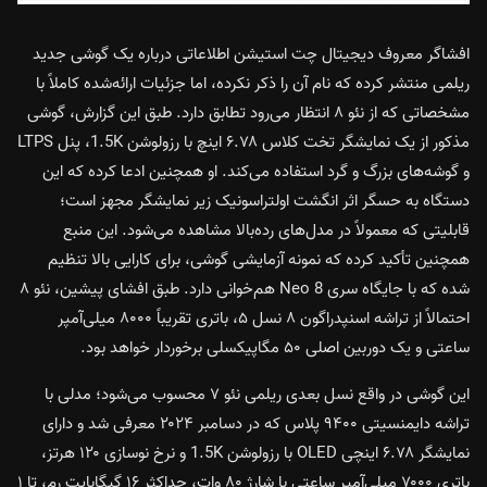
افشاگر معروف دیجیتال چت استیشن اطلاعاتی درباره یک گوشی جدید
ریلمی منتشر کرده که نام آن را ذکر نکرده، اما جزئیات ارائه‌شده کاملاً با
مشخصاتی که از نئو ۸ انتظار می‌رود تطابق دارد. طبق این گزارش، گوشی
مذکور از یک نمایشگر تخت کلاس ۶.۷۸ اینچ با رزولوشن 1.5K، پنل LTPS
و گوشه‌های بزرگ و گرد استفاده می‌کند. او همچنین ادعا کرده که این
دستگاه به حسگر اثر انگشت اولتراسونیک زیر نمایشگر مجهز است؛
قابلیتی که معمولاً در مدل‌های رده‌بالا مشاهده می‌شود. این منبع
همچنین تأکید کرده که نمونه آزمایشی گوشی، برای کارایی بالا تنظیم
شده که با جایگاه سری Neo 8 هم‌خوانی دارد. طبق افشای پیشین، نئو ۸
احتمالاً از تراشه اسنپدراگون ۸ نسل ۵، باتری تقریباً ۸۰۰۰ میلی‌آمپر
ساعتی و یک دوربین اصلی ۵۰ مگاپیکسلی برخوردار خواهد بود.
این گوشی در واقع نسل بعدی ریلمی نئو ۷ محسوب می‌شود؛ مدلی با
تراشه دایمنسیتی ۹۴۰۰ پلاس که در دسامبر ۲۰۲۴ معرفی شد و دارای
نمایشگر ۶.۷۸ اینچی OLED با رزولوشن 1.5K و نرخ نوسازی ۱۲۰ هرتز،
باتری ۷۰۰۰ میلی‌آمپر ساعتی با شارژ ۸۰ وات، حداکثر ۱۶ گیگابایت رم، تا ۱