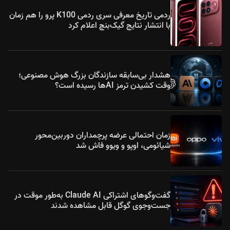
ردمی تاریخ معرفی سری ردمی K100 پرو را هم زمان
با انتشار نتایج گیک‌بنچ اعلام کرد
هشدار بی‌سابقه سازندگان بزرگ هوش مصنوعی؛
وقت کشیدن ترمز AIها رسیده است؟
زمان احتمالی عرضه پرچمداران دوربین‌محور
شیائومی، اوپو و ویوو فاش شد
گفت‌وگوهای اشتراکی Claude AI به‌طور موقت در
جست‌وجوی گوگل قابل مشاهده شدند