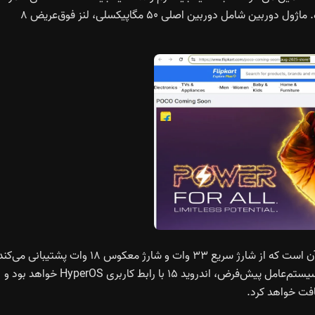
است. پشتیبانی از کارت حافظه microSD نیز در نظر گرفته شده. ماژول دوربین شامل دوربین اصلی ۵۰ مگاپیکسلی، لنز فوق‌عریض ۸
نکته‌ی برجسته‌ی پوکو M7 پلاس، باتری ۷,۰۰۰ میلی‌آمپرساعتی آن است که از شارژ سریع ۳۳ وات و شارژ معکوس ۱۸ وات پشتیبانی 
این باتری طول عمر بالایی را در اختیار کاربران قرار خواهد داد. سیستم‌عامل پیش‌فرض، اندروید ۱۵ با رابط کاربری HyperOS خواهد بود و
افت خواهد کرد.