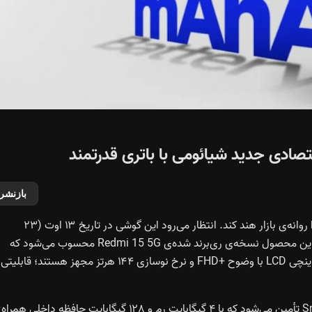
بازنشر
برند شیائومی قصد دارد گوشی اقتصادی جدید پوکو M7 پلاس را روانه‌ی بازار هند کند. انتظار می‌رود این گوشی در تاریخ ۱۳ اوت (۲۳
مردادماه) با سخت‌افزاری چشمگیر و باتری حجیم معرفی شود. این محصول نسخه‌ی ری‌برند شده‌ی Redmi 15 5G محسوب می‌شود که
به‌تازگی در اروپا معرفی شده است. هر دو مدل به نمایشگر ۶.۹ اینچی LCD با وضوح +FHD و نرخ نوسازی ۱۴۴ هرتز مجهز هستند؛ قابلیتی
قدرت پردازشی دستگاه از طریق تراشه‌ی Snapdragon 6s Gen 3 تأمین می‌شود که با ۴ گیگابایت رم و ۱۲۸ گیگابایت حافظه داخلی همراه