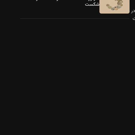
شکست
در
ت