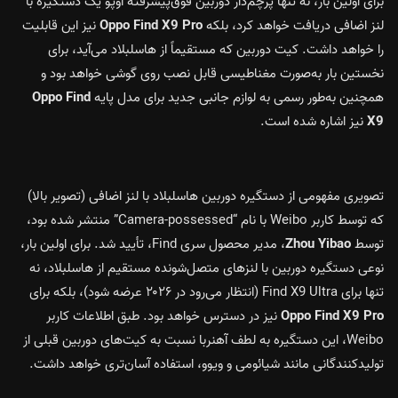
برای اولین بار، نه تنها پرچم‌دار دوربین فوق‌پیشرفته اوپو یک دستگیره با
لنز اضافی دریافت خواهد کرد، بلکه
Oppo Find X9 Pro
نیز این قابلیت
را خواهد داشت. کیت دوربین که مستقیماً از هاسلبلاد می‌آید، برای
نخستین بار به‌صورت مغناطیسی قابل نصب روی گوشی خواهد بود و
همچنین به‌طور رسمی به لوازم جانبی جدید برای مدل پایه
Oppo Find
X9
نیز اشاره شده است.
تصویری مفهومی از دستگیره دوربین هاسلبلاد با لنز اضافی (تصویر بالا)
که توسط کاربر Weibo با نام “Camera-possessed” منتشر شده بود،
توسط
Zhou Yibao
، مدیر محصول سری Find، تأیید شد. برای اولین بار،
نوعی دستگیره دوربین با لنزهای متصل‌شونده مستقیم از هاسلبلاد، نه
تنها برای Find X9 Ultra (انتظار می‌رود در ۲۰۲۶ عرضه شود)، بلکه برای
Oppo Find X9 Pro
نیز در دسترس خواهد بود. طبق اطلاعات کاربر
Weibo، این دستگیره به لطف آهنربا نسبت به کیت‌های دوربین قبلی از
تولیدکنندگانی مانند شیائومی و ویوو، استفاده آسان‌تری خواهد داشت.