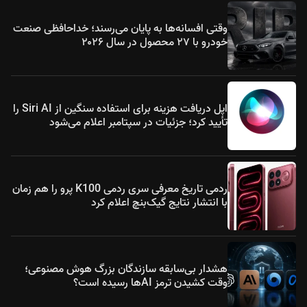
وقتی افسانه‌ها به پایان می‌رسند؛ خداحافظی صنعت
خودرو با ۲۷ محصول در سال ۲۰۲۶
اپل دریافت هزینه برای استفاده سنگین از Siri AI را
تأیید کرد؛ جزئیات در سپتامبر اعلام می‌شود
ردمی تاریخ معرفی سری ردمی K100 پرو را هم زمان
با انتشار نتایج گیک‌بنچ اعلام کرد
هشدار بی‌سابقه سازندگان بزرگ هوش مصنوعی؛
وقت کشیدن ترمز AIها رسیده است؟