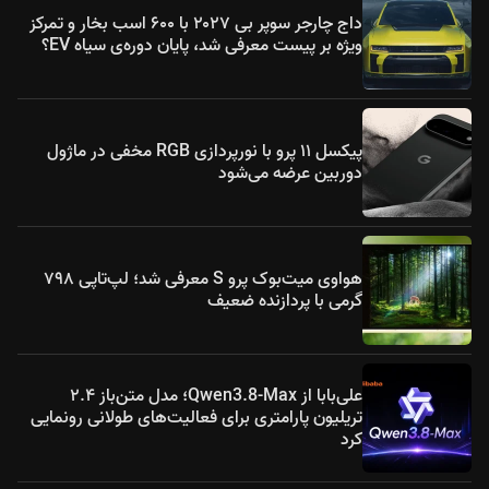
داج چارجر سوپر بی ۲۰۲۷ با ۶۰۰ اسب بخار و تمرکز
ویژه بر پیست معرفی شد، پایان دوره‌ی سیاه EV؟
پیکسل ۱۱ پرو با نورپردازی RGB مخفی در ماژول
دوربین عرضه می‌شود
هواوی میت‌بوک پرو S معرفی شد؛ لپ‌تاپی ۷۹۸
گرمی با پردازنده ضعیف
علی‌بابا از Qwen3.8-Max؛ مدل متن‌باز ۲.۴
تریلیون پارامتری برای فعالیت‌های طولانی رونمایی
کرد