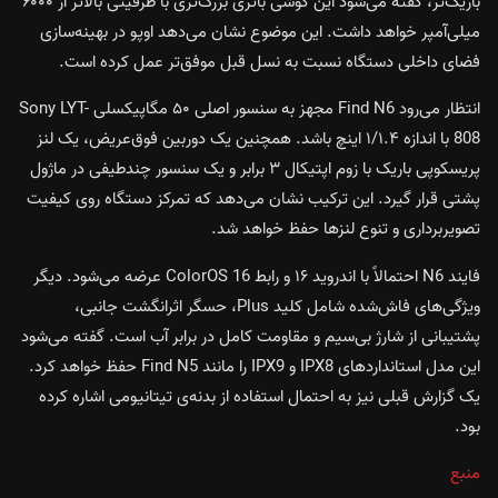
باریک‌تر، گفته می‌شود این گوشی باتری بزرگ‌تری با ظرفیتی بالاتر از ۶۰۰۰
میلی‌آمپر خواهد داشت. این موضوع نشان می‌دهد اوپو در بهینه‌سازی
فضای داخلی دستگاه نسبت به نسل قبل موفق‌تر عمل کرده است.
انتظار می‌رود Find N6 مجهز به سنسور اصلی ۵۰ مگاپیکسلی Sony LYT-
808 با اندازه ۱/۱.۴ اینچ باشد. همچنین یک دوربین فوق‌عریض، یک لنز
پریسکوپی باریک با زوم اپتیکال ۳ برابر و یک سنسور چندطیفی در ماژول
پشتی قرار گیرد. این ترکیب نشان می‌دهد که تمرکز دستگاه روی کیفیت
تصویربرداری و تنوع لنزها حفظ خواهد شد.
فایند N6 احتمالاً با اندروید ۱۶ و رابط ColorOS 16 عرضه می‌شود. دیگر
ویژگی‌های فاش‌شده شامل کلید Plus، حسگر اثرانگشت جانبی،
پشتیبانی از شارژ بی‌سیم و مقاومت کامل در برابر آب است. گفته می‌شود
این مدل استانداردهای IPX8 و IPX9 را مانند Find N5 حفظ خواهد کرد.
یک گزارش قبلی نیز به احتمال استفاده از بدنه‌ی تیتانیومی اشاره کرده
بود.
منبع