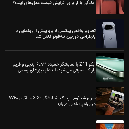
آمادگی بازار برای افزایش قیمت مدل‌های آینده؟
تصاویر واقعی پیکسل ۱۱ پرو پیش از رونمایی با
بازطراحی دوربین تله‌فوتو فاش شد
آیکو Z11 با نمایشگر خمیده ۶.۸۳ اینچی و فریم
باریک معرفی می‌شود، انتشار تیزرهای رسمی
سری شیائومی پد ۹ با نمایشگر 3.2k و باتری ۹۷۲۰
میلی‌آمپرساعتی می‌آید