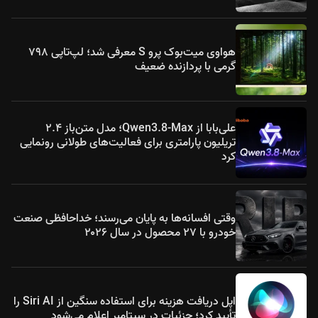
هواوی میت‌بوک پرو S معرفی شد؛ لپ‌تاپی ۷۹۸
گرمی با پردازنده ضعیف
علی‌بابا از Qwen3.8-Max؛ مدل متن‌باز ۲.۴
تریلیون پارامتری برای فعالیت‌های طولانی رونمایی
کرد
وقتی افسانه‌ها به پایان می‌رسند؛ خداحافظی صنعت
خودرو با ۲۷ محصول در سال ۲۰۲۶
اپل دریافت هزینه برای استفاده سنگین از Siri AI را
تأیید کرد؛ جزئیات در سپتامبر اعلام می‌شود