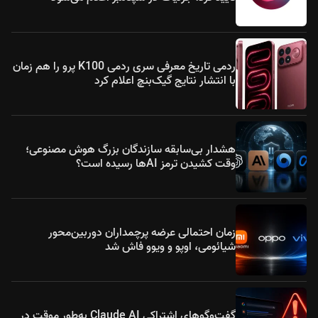
ردمی تاریخ معرفی سری ردمی K100 پرو را هم زمان
با انتشار نتایج گیک‌بنچ اعلام کرد
هشدار بی‌سابقه سازندگان بزرگ هوش مصنوعی؛
وقت کشیدن ترمز AIها رسیده است؟
زمان احتمالی عرضه پرچمداران دوربین‌محور
شیائومی، اوپو و ویوو فاش شد
گفت‌وگوهای اشتراکی Claude AI به‌طور موقت در