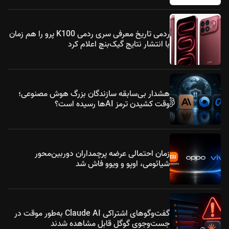
ردمی تاریخ معرفی سری ردمی K100 پرو را هم زمان
با انتشار نتایج گیک‌بنچ اعلام کرد
هشدار بی‌سابقه سازندگان بزرگ هوش مصنوعی؛
وقت کشیدن ترمز AIها رسیده است؟
زمان احتمالی عرضه پرچمداران دوربین‌محور
شیائومی، اوپو و ویوو فاش شد
گفت‌وگوهای اشتراکی Claude AI به‌طور موقت در
جست‌وجوی گوگل قابل مشاهده شدند