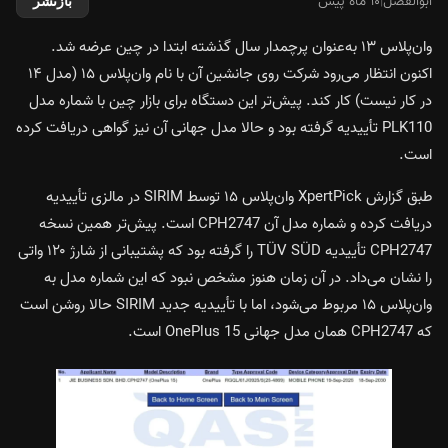
ابوالفضل
|
۱۰ ماه پیش
بازنشر
وان‌پلاس ۱۳ به‌عنوان پرچمدار سال گذشته ابتدا در چین عرضه شد.
اکنون انتظار می‌رود شرکت روی جانشین آن با نام وان‌پلاس ۱۵ (مدل ۱۴
در کار نیست) کار کند. پیش‌تر این دستگاه برای بازار چین با شماره مدل
PLK110 تأییدیه گرفته بود و حالا مدل جهانی آن نیز گواهی دریافت کرده
است.
طبق گزارش XpertPick وان‌پلاس ۱۵ توسط SIRIM در مالزی تأییدیه
دریافت کرده و شماره مدل آن CPH2747 است. پیش‌تر همین نسخه
CPH2747 تأییدیه TÜV SÜD را گرفته بود که پشتیبانی از شارژ ۱۲۰ واتی
را نشان می‌داد. در آن زمان هنوز مشخص نبود که این شماره مدل به
وان‌پلاس ۱۵ مربوط می‌شود، اما با تأییدیه جدید SIRIM حالا روشن است
که CPH2747 همان مدل جهانی OnePlus 15 است.