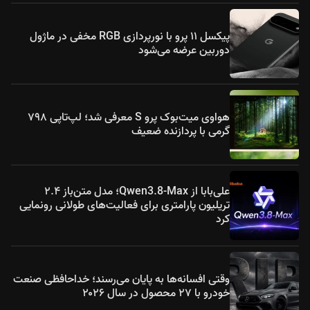
پیکسل ۱۱ پرو با نورپردازی RGB مخفی در ماژول
دوربین عرضه می‌شود
هواوی میت‌بوک پرو S معرفی شد؛ لپ‌تاپی ۷۹۸
گرمی با پردازنده ضعیف
علی‌بابا از Qwen3.8-Max؛ مدل متن‌باز ۲.۴
تریلیون پارامتری برای فعالیت‌های طولانی رونمایی
کرد
وقتی افسانه‌ها به پایان می‌رسند؛ خداحافظی صنعت
خودرو با ۲۷ محصول در سال ۲۰۲۶