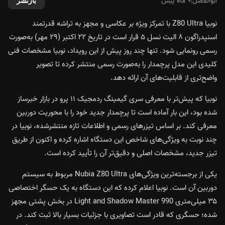
ابوالفضل
|
۹ ماه پیش
بازنشر
نوبیا Z80 Ultra با تمرکز ویژه بر عکاسی و مجهز به تراشه قدرتمند
اسنپدراگون ۸ الیت نسل ۵ قرار است در تاریخ ۲۲ اکتبر (۲۹ مهر) به‌صورت
رسمی رونمایی شود. تنها چند روز پیش از این رویداد، نوبیا مشخصات فنی
کلیدی این مدل پرچمدار را به‌صورت رسمی منتشر کرده تا تصویر
واضح‌تری از قابلیت‌های آن ارائه دهد.
نوبیا که پیش‌تر با معرفی سری گیمینگ
ردمجیک ۱۱ پرو
در بازار خبرساز
شده بود، این بار آماده است تا پرچمدار جدید خود را با محوریت دوربین
معرفی کند. بر اساس تیزرهای رسمی و اطلاعات تازه منتشرشده، نوبیا در
چند نوبت به ویژگی‌های شاخص این دستگاه اشاره کرده و اکنون از طریق
تیزر جدید، مشخصات اصلی و دقیق‌تر آن را تأیید کرده است.
یکی از برجسته‌ترین ویژگی‌های Nubia Z80 Ultra مربوط به سیستم
دوربین آن است. نوبیا اعلام کرده که این دستگاه به یک حسگر اختصاصی
۳۵ میلی‌متری Light and Shadow Master 990 در بخش پشتی مجهز
شده؛ حسگری که قادر است تصاویری با جزئیات بسیار بالا ثبت کند. در