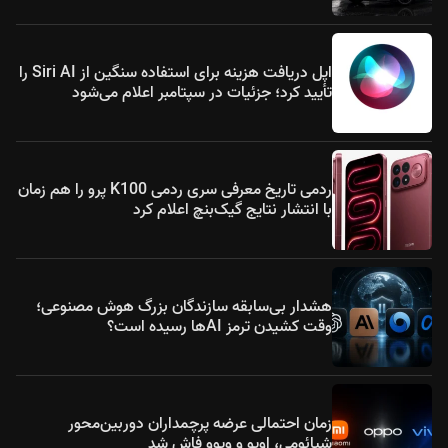
اپل دریافت هزینه برای استفاده سنگین از Siri AI را
تأیید کرد؛ جزئیات در سپتامبر اعلام می‌شود
ردمی تاریخ معرفی سری ردمی K100 پرو را هم زمان
با انتشار نتایج گیک‌بنچ اعلام کرد
هشدار بی‌سابقه سازندگان بزرگ هوش مصنوعی؛
وقت کشیدن ترمز AIها رسیده است؟
زمان احتمالی عرضه پرچمداران دوربین‌محور
شیائومی، اوپو و ویوو فاش شد