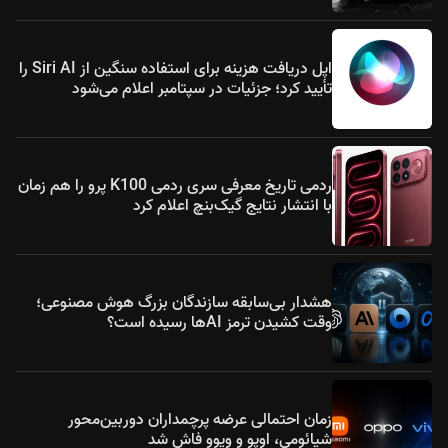
اپل دریافت هزینه برای استفاده سنگین از Siri AI را
تأیید کرد؛ جزئیات در سپتامبر اعلام می‌شود
ردمی تاریخ معرفی سری ردمی K100 پرو را هم زمان
با انتشار نتایج گیک‌بنچ اعلام کرد
هشدار بی‌سابقه سازندگان بزرگ هوش مصنوعی؛
وقت کشیدن ترمز AIها رسیده است؟
زمان احتمالی عرضه پرچمداران دوربین‌محور
شیائومی، اوپو و ویوو فاش شد