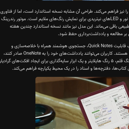
شتن رنگی را نیز فراهم می‌کند. طراحی آن مشابه نسخه استاندارد است، اما از فناوری
اختصاصی Colorsoft بهره می‌برد که شامل فیلتر رنگ، راهنمای نور و LEDهای نیتریدی برای نمایش رنگ‌های ملایم است. موتور رندرینگ
طبیعی باقی می‌ماند. این مدل نیز مانند نسخه استاندارد چندین هفته
ل بر مطالعه و یادداشت‌برداری حفظ شود.
ابزارهای جدید بهره‌وری شامل دفترچه یادداشت هوش مصنوعی، قابلیت Quick Notes، جستجوی هوشمند همراه با خلاصه‌سازی و
پشتیبانی ابری از طریق Google Drive و Microsoft OneDrive هستند. کاربران می‌توانند یادداشت‌های خود را به OneNote صادر کنند،
اسناد را به Alexa+ ارسال نمایند و از امکانات متنوعی مانند ۱۰ رنگ قلم، ۵ رنگ هایلایتر و یک ابزار سایه‌گذاری برای ایجاد افکت‌های گرادی