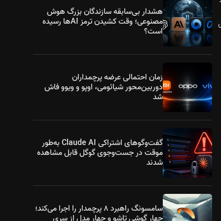
هشدار بی‌سابقه سازندگان بزرگ هوش
مصنوعی؛ وقت کشیدن ترمز AIها رسیده
است؟
زمان احتمالی عرضه پرچمداران
دوربین‌محور شیائومی، اوپو و ویوو فاش
شد
گفت‌وگوهای اشتراکی Claude AI به‌طور
موقت در جست‌وجوی گوگل قابل مشاهده
شدند
سامسونگ راهبرد ۸ پرچمدار را اجرا می‌کند؛
چهار گوشی تاشو و چهار مدل از سری