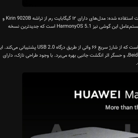
در بخش پردازشی، بسته به پیکربندی حافظه، دو تراشه‌ی متفاوت استفاده شده: مدل‌های دارای ۱۲ گیگابایت رم از تراشه Kirin 9020B و
نسخه‌های ۱۶ گیگابایتی از تراشه Kirin 9020A بهره می‌برند. سیستم‌عامل این گوشی نیز HarmonyOS 5.1 است که جدیدترین نسخه
تأمین انرژی دستگاه برعهده‌ی یک باتری ۶,۵۰۰ میلی‌آمپرساعتی است که از شارژ سریع ۶۶ واتی از طریق درگاه USB 2.0 پشتیبانی م
مدل همچنین از وای‌فای ۷ پلاس، ارتباط دوطرفه ماهواره‌ای Beidou، و حسگر اثر انگشت جانبی بهره می‌برد. با وجود طراحی نازک، دارای