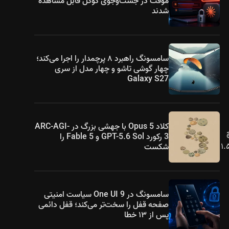
موقت در جست‌وجوی گوگل قابل مشاهده
شدند
سامسونگ راهبرد ۸ پرچمدار را اجرا می‌کند؛
چهار گوشی تاشو و چهار مدل از سری
Galaxy S27
کلاد Opus 5 با جهشی بزرگ در ARC-AGI-
حسگر بزرگ ۱/۱.۳ اینچ
3 رکورد GPT-5.6 Sol و Fable 5 را
ق‌عریض ۸ مگاپیکسلی، یک لنز تله‌فوتو ۱۲ مگاپیکسلی RYYB با زوم اپتیکال ۳ برابری، و یک حسگر چندطیفی ۱.۵
شکست
سامسونگ در One UI 9 سیاست امنیتی
صفحه قفل را سخت‌تر می‌کند؛ قفل دائمی
پس از ۱۳ خطا