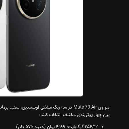
هواوی Mate 70 Air در سه رنگ مشکی اوبسیدین، سفی
بین چهار پیکربندی مختلف انتخاب کنند:
۲۵۶/۱۲ گیگابایت: ۴,۱۹۹ یوان (حدود ۵۷۵ دلار)