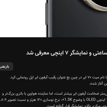
بازنشر
شرکت هواوی به‌صورت رسمی از گوشی جدید و فوق‌باریک خود با نام میت ۷۰ ایر در چین بع عنوان رقیب آیفون ایر اپل رونمایی کرد.
ین گوشی تنها ۶.۶ میلی‌متر است که اندکی از ۵.۶ میلی‌متر ضخامت آیفون ایر بیشتر است، اما نماینده هواوی با باتری بزرگ‌تر و
دوربین‌های قدرتمندتر روانه بازار می‌شود. نمایشگر این گوشی ۷ اینچی OLED با وضوح 