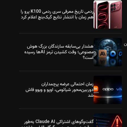
ردمی تاریخ معرفی سری ردمی K100 پرو را
هم زمان با انتشار نتایج گیک‌بنچ اعلام کرد
ی‌کند. این
هشدار بی‌سابقه سازندگان بزرگ هوش
مصنوعی؛ وقت کشیدن ترمز AIها رسیده
است؟
زمان احتمالی عرضه پرچمداران
دوربین‌محور شیائومی، اوپو و ویوو فاش
شد
گفت‌وگوهای اشتراکی Claude AI به‌طور