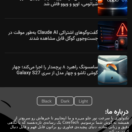
شیائومی، اوپو و ویوو فاش شد
گفت‌وگوهای اشتراکی Claude AI به‌طور موقت در
جست‌وجوی گوگل قابل مشاهده شدند
سامسونگ راهبرد ۸ پرچمدار را اجرا می‌کند؛ چهار
گوشی تاشو و چهار مدل از سری Galaxy S27
Black
Dark
Light
درباره ما:
تکنولوژی با سرعت نور جلو می‌ره و ما اینجاییم تا خبرهاش رو سریع‌تر از
همیشه به گوش شما برسونیم. CoreTech یک رسانه‌ی تازه‌نفسه که با نگاهی
دقیق و زبانی ساده، دنیای پیچیده‌ی فناوری رو براتون قابل فهم و قابل دنبال
کردن می‌کنه.