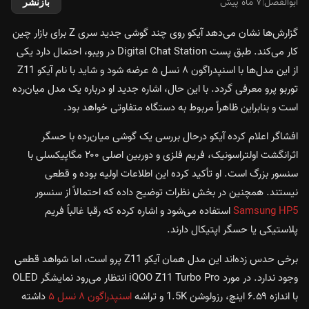
ابوالفضل
|
۷ ماه پیش
بازنشر
گزارش‌ها نشان می‌دهد آیکو روی چند گوشی جدید سری Z برای بازار چین
کار می‌کند. طبق پست Digital Chat Station در ویبو، احتمال دارد یکی
از این مدل‌ها با اسنپدراگون ۸ نسل ۵ عرضه شود و شاید با نام آیکو Z11
توربو پرو معرفی گردد. با این حال، اشاره جدید او درباره یک مدل میان‌رده
است و بنابراین ظاهراً مربوط به دستگاه متفاوتی خواهد بود.
افشاگر اعلام کرده آیکو درحال بررسی یک گوشی میان‌رده با حسگر
اثرانگشت اولتراسونیک، فریم فلزی و دوربین اصلی ۲۰۰ مگاپیکسلی با
سنسور بزرگ است. او تأکید کرده این اطلاعات اولیه بوده و قطعی
نیستند. همچنین در بخش نظرات توضیح داده که احتمالاً از سنسور
Samsung HP5
استفاده می‌شود و اشاره کرده که رقبا غالباً فریم
پلاستیکی یا حسگر اپتیکال دارند.
برخی حدس زده‌اند این مدل همان آیکو Z11 پرو است، اما شواهد قطعی
وجود ندارد. در مورد iQOO Z11 Turbo Pro انتظار می‌رود نمایشگر OLED
با اندازه ۶.۵۹ اینچ، رزولوشن 1.5K و تراشه
اسنپدراگون ۸ نسل ۵
داشته