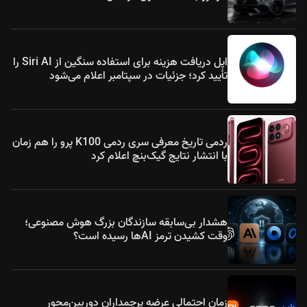
اپل دریافت هزینه برای استفاده سنگین از Siri AI را
تأیید کرد؛ جزئیات در سپتامبر اعلام می‌شود
ردمی تاریخ معرفی سری ردمی K100 پرو را هم زمان
با انتشار نتایج گیک‌بنچ اعلام کرد
هشدار بی‌سابقه سازندگان بزرگ هوش مصنوعی؛
وقت کشیدن ترمز AIها رسیده است؟
زمان احتمالی عرضه پرچمداران دوربین‌محور