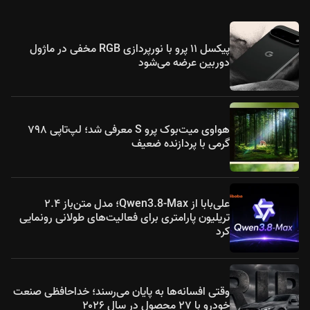
پیکسل ۱۱ پرو با نورپردازی RGB مخفی در ماژول
دوربین عرضه می‌شود
هواوی میت‌بوک پرو S معرفی شد؛ لپ‌تاپی ۷۹۸
گرمی با پردازنده ضعیف
علی‌بابا از Qwen3.8-Max؛ مدل متن‌باز ۲.۴
تریلیون پارامتری برای فعالیت‌های طولانی رونمایی
کرد
وقتی افسانه‌ها به پایان می‌رسند؛ خداحافظی صنعت
خودرو با ۲۷ محصول در سال ۲۰۲۶