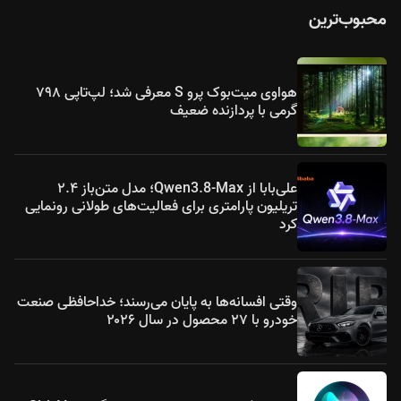
محبوب‌ترین
هواوی میت‌بوک پرو S معرفی شد؛ لپ‌تاپی ۷۹۸
گرمی با پردازنده ضعیف
علی‌بابا از Qwen3.8-Max؛ مدل متن‌باز ۲.۴
تریلیون پارامتری برای فعالیت‌های طولانی رونمایی
کرد
وقتی افسانه‌ها به پایان می‌رسند؛ خداحافظی صنعت
خودرو با ۲۷ محصول در سال ۲۰۲۶