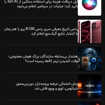
اپل دریافت هزینه برای استفاده سنگین از Siri AI را
تأیید کرد؛ جزئیات در سپتامبر اعلام می‌شود
ردمی تاریخ معرفی سری ردمی K100 پرو را هم زمان
با انتشار نتایج گیک‌بنچ اعلام کرد
هشدار بی‌سابقه سازندگان بزرگ هوش مصنوعی؛
وقت کشیدن ترمز AIها رسیده است؟
زمان احتمالی عرضه پرچمداران دوربین‌محور
شیائومی، اوپو و ویوو فاش شد