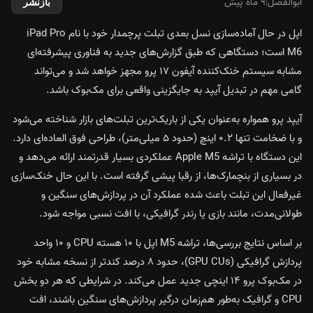
ابوالفضل
|
۹ ماه پیش
بازنشر
اپل در حال آماده‌سازی نسل بعدی تبلت پرچمدار خود با نام iPad Pro
M6 است؛ دستگاهی که طبق گزارش‌های جدید به فناوری پیشرفته‌ای
مشابه سیستم خنک‌کننده
آیفون ۱۷ پرو
مجهز خواهد شد و می‌تواند
گامی مهم در تبدیل آیپد به جایگزینی واقعی برای مک‌بوک باشد.
آیپد پرو
همواره به‌عنوان یکی از باریک‌ترین تبلت‌های بازار شناخته می‌شود
و با ضخامت تنها ۰.۲ اینچ (حدود ۵ میلی‌متر)، طراحی فوق العاده‌ای دارد.
این دستگاه با تراشه
Apple M5
عملکردی بسیار قدرتمند ارائه می‌دهد و
در بسیاری از بنچمارک‌ها، از رقبا پیشی گرفته است. با این حال خنک‌سازی
غیرفعال این تبلت باعث شده عملکرد آن در پردازش‌های سنگین و
طولانی‌مدت، مانند بازی یا رندر گرافیکی، با افت نسبی مواجه شود.
بر اساس نتایج بررسی‌ها، تراشه M5 اپل با ۱۰ هسته CPU و ۱۰ واحد
پردازش گرافیکی (GPU CUs)، حدود ۸ درصد کندتر از نسخه مشابه خود
در مک‌بوک پرو ۱۴ اینچی جدید عمل می‌کند. در شرایطی که هر دو بخش
CPU و گرافیک به‌طور هم‌زمان درگیر پردازش‌های سنگین باشند، افت