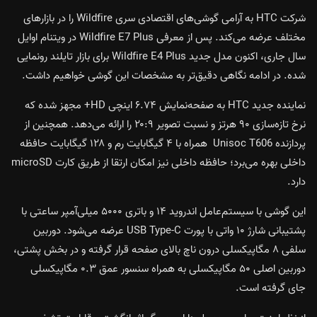
شرکت HTC به آرامی گوشی‌های اقتصادی سری Wildfire را در بازارهای
مختلف عرضه می‌کند. پس از معرفی Wildfire E7 Plus در ویتنام اوایل
سال جاری، اکنون مدل جدید Wildfire E4 Plus برای بازار تایلند رونمایی
شده. در ادامه نگاهی دقیق‌تر به مشخصات این گوشی خواهیم داشت.
نماینده جدید HTC به صفحه‌نمایش ۶.۷۴ اینچی HD+ مجهز شده که
نرخ تازه‌سازی ۹۰ هرتز و نسبت تصویر ۲۰:۹ را ارائه می‌دهد. همچنین از
پردازنده Unisoc T606 همراه با ۴ گیگابایت رم و ۱۲۸ گیگابایت حافظه
داخلی بهره می‌برد؛ حافظه‌ داخلی نیز امکان ارتقا از طریق کارت microSD
دارد.
این گوشی با سیستم‌عامل اندروید ۱۴ و باتری ۵۰۰۰ میلی‌آمپر ساعتی با
پشتیبانی شارژ ۱۰ واتی با پورت USB Type-C عرضه می‌شود. دوربین
سلفی ۸ مگاپیکسلی درون ناچ بالای صفحه قرار گرفته و در بخش پشتی،
دوربین اصلی ۵۰ مگاپیکسلی به همراه سنسور عمق ۰.۳ مگاپیکسلی
جای گرفته است.