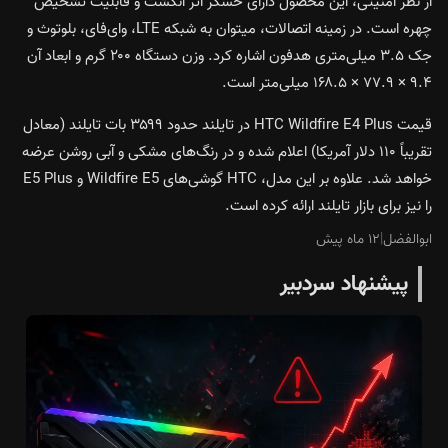
از نظر امنیتی، این محصول دارای حسگر اثر انگشت و قابلیت تشخیص
چهره است. در زمینه اتصالات، میتوان به شبکه LTE، وای‌فای، بلوتوث و
جک ۳.۵ میلی‌متری هدفون اشاره کرد. وزن دستگاه ۲۰۰ گرم و ابعاد آن
۹.۴ × ۷۷.۹ × ۱۶۸.۵ میلی‌متر است.
قیمت HTC Wildfire E4 Plus در تایلند حدود ۳۵۹۹ بات تایلند (معادل
تقریباً ۱۱۰ دلار آمریکا) اعلام شده و در رنگ‌های مشکی و آبی روشن عرضه
خواهد شد. علاوه بر این مدل، HTC گوشی‌های Wildfire E5 و E5 Plus
را نیز برای بازار تایلند ارائه کرده است.
ابوالفضل
|
۱۲ ماه پیش
پیشنهاد سردبیر