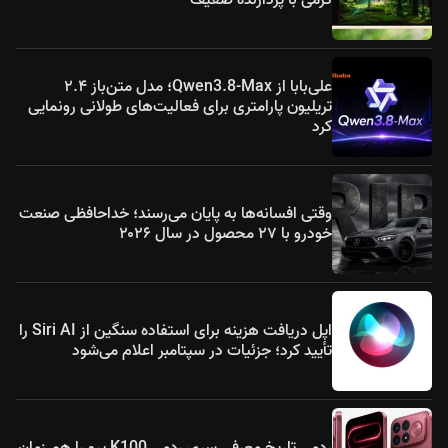
علی‌بابا از Qwen3.8-Max؛ مدل متن‌باز ۲.۴
تریلیون پارامتری برای فعالیت‌های طولانی رونمایی
کرد
وقتی افسانه‌ها به پایان می‌رسند؛ خداحافظی صنعت
خودرو با ۲۷ محصول در سال ۲۰۲۶
اپل دریافت هزینه برای استفاده سنگین از Siri AI را
تأیید کرد؛ جزئیات در سپتامبر اعلام می‌شود
ردمی تاریخ معرفی سری ردمی K100 پرو را هم زمان