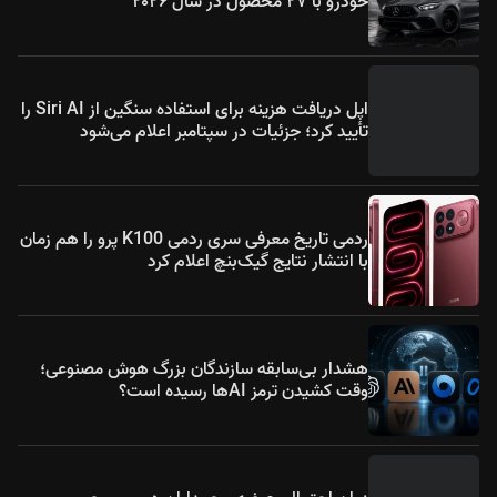
خودرو با ۲۷ محصول در سال ۲۰۲۶
اپل دریافت هزینه برای استفاده سنگین از Siri AI را
تأیید کرد؛ جزئیات در سپتامبر اعلام می‌شود
ردمی تاریخ معرفی سری ردمی K100 پرو را هم زمان
با انتشار نتایج گیک‌بنچ اعلام کرد
هشدار بی‌سابقه سازندگان بزرگ هوش مصنوعی؛
وقت کشیدن ترمز AIها رسیده است؟