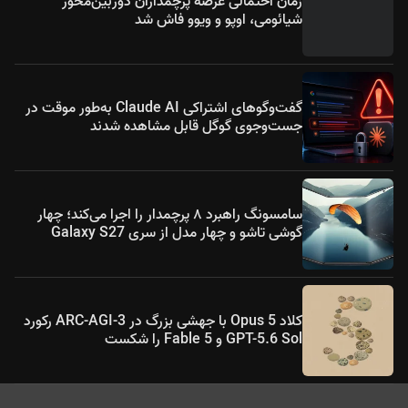
زمان احتمالی عرضه پرچمداران دوربین‌محور
شیائومی، اوپو و ویوو فاش شد
گفت‌وگوهای اشتراکی Claude AI به‌طور موقت در
جست‌وجوی گوگل قابل مشاهده شدند
سامسونگ راهبرد ۸ پرچمدار را اجرا می‌کند؛ چهار
گوشی تاشو و چهار مدل از سری Galaxy S27
کلاد Opus 5 با جهشی بزرگ در ARC-AGI-3 رکورد
GPT-5.6 Sol و Fable 5 را شکست