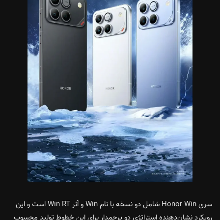
سری Honor Win شامل دو نسخه با نام Win و آنر Win RT است و این
رویکرد نشان‌دهنده استراتژی دو پرچمدار برای این خطوط تولید محسوب