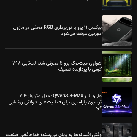
پیکسل ۱۱ پرو با نورپردازی RGB مخفی در ماژول
دوربین عرضه می‌شود
هواوی میت‌بوک پرو S معرفی شد؛ لپ‌تاپی ۷۹۸
گرمی با پردازنده ضعیف
علی‌بابا از Qwen3.8-Max؛ مدل متن‌باز ۲.۴
تریلیون پارامتری برای فعالیت‌های طولانی رونمایی
کرد
وقتی افسانه‌ها به پایان می‌رسند؛ خداحافظی صنعت