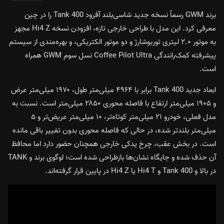
برند GWM رسماً نسخه جدید شاسی‌بلند آفرود Tank 400 را در چین
معرفی کرد. این مدل با طراحی خارجی تازه، افزودن نسخه Hi4 Z مجهز
به موتور ۲.۰ لیتری توربوشارژ و دو موتور الکتریکی، و بهره‌مندی از سیستم
پیشرفته کمک‌رانندگی Coffee Pilot Ultra نسل سوم GWM همراه
است.
ابعاد جدید Tank 400 برابر با ۴۹۶۴ میلی‌متر طول، ۱۹۷۰ میلی‌متر عرض
و ۱۹۰۵ میلی‌متر ارتفاع با فاصله محوری ۲۸۵۰ میلی‌متر است. نسبت به
مدل فعلی، خودرو ۲۱ میلی‌متر کوتاه‌تر، ۱۰ میلی‌متر عریض‌تر و ۵
میلی‌متر بلندتر شده، در حالی که فاصله محوری بدون تغییر باقی مانده
است. در بخش عقب، چرخ یدکی خارجی همچنان حضور دارد اما محافظ
آن حذف شده و جایگاه نشان‌ها بازطراحی شده است؛ لوگوی برند و TANK
در بالا و Tank 400 و Hi4 T یا Hi4 Z در پایین قرار گرفته‌اند.