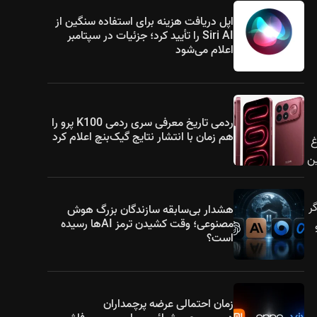
اپل دریافت هزینه برای استفاده سنگین از
Siri AI را تأیید کرد؛ جزئیات در سپتامبر
اعلام می‌شود
ردمی تاریخ معرفی سری ردمی K100 پرو را
هم زمان با انتشار نتایج گیک‌بنچ اعلام کرد
غ
ین
اگر
هشدار بی‌سابقه سازندگان بزرگ هوش
مصنوعی؛ وقت کشیدن ترمز AIها رسیده
د و
است؟
زمان احتمالی عرضه پرچمداران