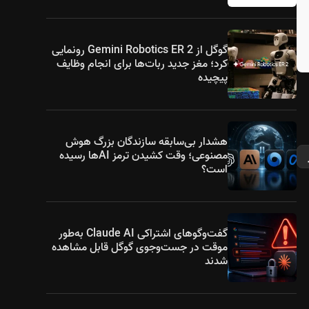
گوگل از Gemini Robotics ER 2 رونمایی
کرد؛ مغز جدید ربات‌ها برای انجام وظایف
پیچیده
هشدار بی‌سابقه سازندگان بزرگ هوش
مصنوعی؛ وقت کشیدن ترمز AIها رسیده
است؟
گفت‌وگوهای اشتراکی Claude AI به‌طور
موقت در جست‌وجوی گوگل قابل مشاهده
شدند