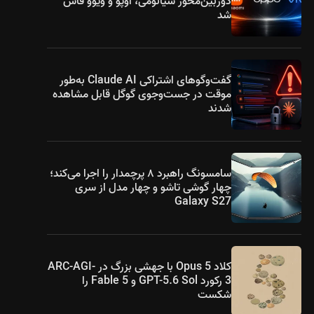
دوربین‌محور شیائومی، اوپو و ویوو فاش
شد
گفت‌وگوهای اشتراکی Claude AI به‌طور
موقت در جست‌وجوی گوگل قابل مشاهده
شدند
سامسونگ راهبرد ۸ پرچمدار را اجرا می‌کند؛
چهار گوشی تاشو و چهار مدل از سری
Galaxy S27
کلاد Opus 5 با جهشی بزرگ در ARC-AGI-
3 رکورد GPT-5.6 Sol و Fable 5 را
شکست