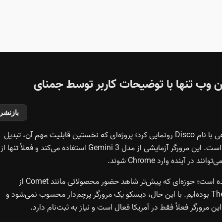
وب تنها با توضیحات کاربر توسط جمنای
بازنشر
گوگل به‌صورت آزمایشی از مرورگر جدیدی مبتنی بر هوش مصنوعی با نام Disco رونمایی کرد؛ پروژه‌ای که نخستین قابلیت مهم آن، تبدیل
تب‌های باز مرورگر به ابزارها و اپلیکیشن‌های تعاملی اختصاصی است. این مرورگر آزمایشی از مدل Gemini 3 استفاده می‌کند و فعلاً تنها از
 آینده وارد Chrome شوند.
با Disco، گوگل رسماً وارد رقابت مرورگرهای هوش مصنوعی شده است؛ حوزه‌ای که پیش‌تر شاهد حضور محصولاتی مانند Comet از
Perplexity، اطلس از OpenAI و Dia از The Browser Company بوده‌ایم. با این حال، دیسکو یک مرورگر پرچم‌دار محسوب نمی‌شود و