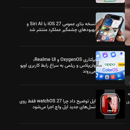
نسخه بتای عمومی iOS 27 با Siri AI و
بهبودهای چشمگیر عملکرد منتشر شد
برکناری OxygenOS و Realme UI،
وان‌پلاس و ریلمی به سراغ رابط کاربری اوپو
می‌روند
ضه
اپل توضیح داد چرا watchOS 27 فقط روی
اجرای
نسل‌های جدید اپل واچ اجرا می‌شود