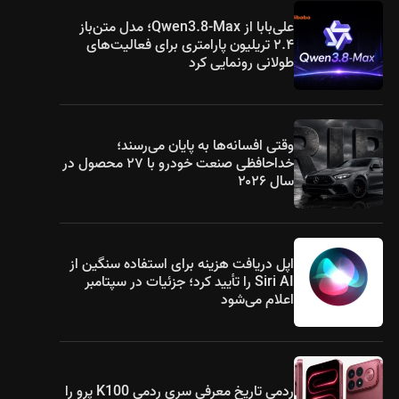
علی‌بابا از Qwen3.8-Max؛ مدل متن‌باز
۲.۴ تریلیون پارامتری برای فعالیت‌های
طولانی رونمایی کرد
وقتی افسانه‌ها به پایان می‌رسند؛
خداحافظی صنعت خودرو با ۲۷ محصول در
سال ۲۰۲۶
اپل دریافت هزینه برای استفاده سنگین از
Siri AI را تأیید کرد؛ جزئیات در سپتامبر
اعلام می‌شود
ردمی تاریخ معرفی سری ردمی K100 پرو را