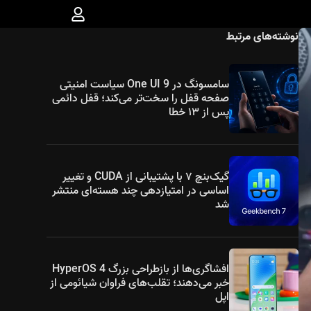
نوشته‌های مرتبط
سامسونگ در One UI 9 سیاست امنیتی
صفحه قفل را سخت‌تر می‌کند؛ قفل دائمی
پس از ۱۳ خطا
گیک‌بنچ ۷ با پشتیبانی از CUDA و تغییر
اساسی در امتیازدهی چند هسته‌ای منتشر
شد
افشاگری‌ها از بازطراحی بزرگ HyperOS 4
خبر می‌دهند؛ تقلب‌های فراوان شیائومی از
اپل