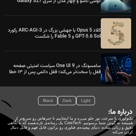
گوشی تاشو و چهار مدل از سری Galaxy S27
کلاد Opus 5 با جهشی بزرگ در ARC-AGI-3 رکورد
GPT-5.6 Sol و Fable 5 را شکست
سامسونگ در One UI 9 سیاست امنیتی صفحه
قفل را سخت‌تر می‌کند؛ قفل دائمی پس از ۱۳ خطا
Black
Dark
Light
درباره ما:
تکنولوژی با سرعت نور جلو می‌ره و ما اینجاییم تا خبرهاش رو سریع‌تر از
همیشه به گوش شما برسونیم. CoreTech یک رسانه‌ی تازه‌نفسه که با نگاهی
دقیق و زبانی ساده، دنیای پیچیده‌ی فناوری رو براتون قابل فهم و قابل دنبال
کردن می‌کنه.