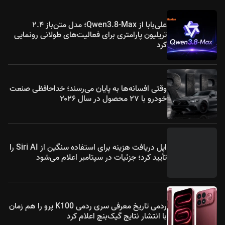
علی‌بابا از Qwen3.8-Max؛ مدل متن‌باز ۲.۴
تریلیون پارامتری برای فعالیت‌های طولانی رونمایی
کرد
وقتی افسانه‌ها به پایان می‌رسند؛ خداحافظی صنعت
خودرو با ۲۷ محصول در سال ۲۰۲۶
اپل دریافت هزینه برای استفاده سنگین از Siri AI را
تأیید کرد؛ جزئیات در سپتامبر اعلام می‌شود
ردمی تاریخ معرفی سری ردمی K100 پرو را هم زمان
با انتشار نتایج گیک‌بنچ اعلام کرد