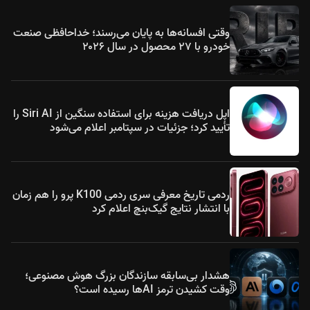
وقتی افسانه‌ها به پایان می‌رسند؛ خداحافظی صنعت
خودرو با ۲۷ محصول در سال ۲۰۲۶
اپل دریافت هزینه برای استفاده سنگین از Siri AI را
تأیید کرد؛ جزئیات در سپتامبر اعلام می‌شود
ردمی تاریخ معرفی سری ردمی K100 پرو را هم زمان
با انتشار نتایج گیک‌بنچ اعلام کرد
هشدار بی‌سابقه سازندگان بزرگ هوش مصنوعی؛
وقت کشیدن ترمز AIها رسیده است؟