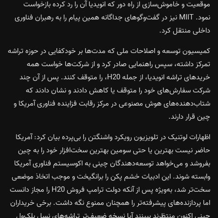
موقعیت و خاموش‌سازی از راه دور که انویدیا آن را رد کرده بازخواست
نمود. MIIT نیز در گفت‌وگوهای جداگانه همین پیام را به رهبران فناوری
داخلی منتقل کرد.
کمیسیون توسعه و اصلاحات ملی که مدت‌ها بر خودکفایی در حوزه تراشه
تمرکز داشته، سپس راهنمایی صادر کرد و از شرکت‌ها خواست همه
خریدهای تراشه انویدیا، از جمله H20، را متوقف کنند. پس از آن چند
شرکت سفارش‌های خود را متوقف یا کاهش دادند و نشان دادند که
شتاب‌دهنده‌های هوش مصنوعی در مرکز رقابت فزاینده فناوری آمریکا و
چین قرار دارند.
اظهارات لوتنیک در تلویزیون رویکرد واشنگتن را بی‌پرده بیان کرد: آمریکا
حاضر نیست بهترین یا حتی سومین بهترین سخت‌افزار خود را به چین
بفروشد و می‌خواهد توسعه‌دهندگان چینی به اکوسیستم فناوری آمریکا
وابسته شوند. این ادبیات خشم پکن را برانگیخت و موجب اتخاذ موضعی
سخت‌تر شد، به‌ویژه پس از آنکه دولت ترامپ فروش H20 را مجاز دانست
اما پردازنده‌های پیشرفته‌تر را همچنان ممنوع نگه داشت. برخی خریداران
چینی اکنون منتظرند ببینند آیا نسخه ضعیف‌تر تراشه‌های نسل بلک‌وِل