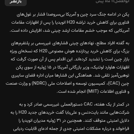
ابوالفضل
|
۱۱ ماه پیش
بازنشر
پکن در ادامه جنگ سرد چین و آمریکا بی‌سروصدا فشار بر غول‌های
فناوری برای کاهش خرید تراشه H20 انویدیا را پس از اظهارات مقامات
آمریکایی که موجب خشم مقامات ارشد چینی شد، افزایش داده است.
به گفته افراد مطلع، نهادهای چینی فشارهای غیررسمی بر پلتفرم‌های
بزرگ برای کاهش خرید پردازنده هوش مصنوعی H20 که نسخه‌ای ویژه
بازار چین است را تشدید کرده‌اند. این اقدام پس از آن صورت گرفت که
اظهارات هاوارد لوتنیک، وزیر بازرگانی آمریکا در ۱۵ ژوئیه از سوی پکن
توهین‌آمیز تلقی شد. هماهنگی این فشارها میان اداره فضای سایبری
چین (CAC)، کمیسیون توسعه و اصلاحات ملی (NDRC) و وزارت صنعت
و فناوری اطلاعات (MIIT) انجام شده است.
در کمتر از یک هفته، CAC دستورالعملی غیررسمی صادر کرد و به
شرکت‌هایی مانند بایت‌دنس و علی‌بابا گفت خریدهای جدید H20 را به
دلایل امنیتی متوقف کنند. همچنین در ۳۱ ژوئیه مدیران انویدیا را
فراخواند و درباره مشکلات امنیتی جدی از جمله ادعای قابلیت ردیابی