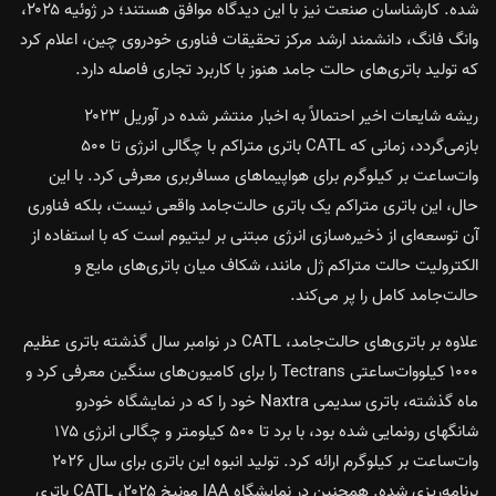
شده. کارشناسان صنعت نیز با این دیدگاه موافق هستند؛ در ژوئیه ۲۰۲۵،
وانگ فانگ، دانشمند ارشد مرکز تحقیقات فناوری خودروی چین، اعلام کرد
که تولید باتری‌های حالت جامد هنوز با کاربرد تجاری فاصله دارد.
ریشه شایعات اخیر احتمالاً به اخبار منتشر شده در آوریل ۲۰۲۳
بازمی‌گردد، زمانی که CATL باتری متراکم با چگالی انرژی تا ۵۰۰
وات‌ساعت بر کیلوگرم برای هواپیماهای مسافربری معرفی کرد. با این
حال، این باتری متراکم یک باتری حالت‌جامد واقعی نیست، بلکه فناوری
آن توسعه‌ای از ذخیره‌سازی انرژی مبتنی بر لیتیوم است که با استفاده از
الکترولیت حالت متراکم ژل مانند، شکاف میان باتری‌های مایع و
حالت‌جامد کامل را پر می‌کند.
علاوه بر باتری‌های حالت‌جامد، CATL در نوامبر سال گذشته باتری عظیم
۱۰۰۰ کیلووات‌ساعتی Tectrans را برای کامیون‌های سنگین معرفی کرد و
ماه گذشته، باتری سدیمی Naxtra خود را که در نمایشگاه خودرو
شانگهای رونمایی شده بود، با برد تا ۵۰۰ کیلومتر و چگالی انرژی ۱۷۵
وات‌ساعت بر کیلوگرم ارائه کرد. تولید انبوه این باتری برای سال ۲۰۲۶
برنامه‌ریزی شده. همچنین در نمایشگاه IAA مونیخ ۲۰۲۵، CATL باتری