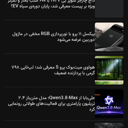
داج چارجر سوپر بی ۲۰۲۷ با ۶۰۰ اسب بخار و تمرکز
ویژه بر پیست معرفی شد، پایان دوره‌ی سیاه EV؟
پیکسل ۱۱ پرو با نورپردازی RGB مخفی در ماژول
دوربین عرضه می‌شود
هواوی میت‌بوک پرو S معرفی شد؛ لپ‌تاپی ۷۹۸
گرمی با پردازنده ضعیف
علی‌بابا از Qwen3.8-Max؛ مدل متن‌باز ۲.۴
تریلیون پارامتری برای فعالیت‌های طولانی رونمایی
کرد