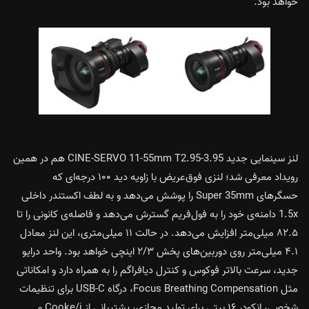
خواهد بود.
لنز سینمایی جدید CINE-SERVO 11-55mm T2.95-3.95 هم در همین
رویداد معرفی شد؛ لنزی فوق‌عریض با زاویه دید ۱۰۰ درجه‌ای که
حسگرهای Super 35mm را پوشش می‌دهد و به لطف اکستندر داخلی
1.5x دامنه‌ی خود را به فول‌فریم گسترش می‌دهد و فاصله‌ی کانونی را تا
۸۲.۵ میلی‌متر افزایش می‌دهد. در حالت ۱۱ میلی‌متری، این لنز معادل
۴.۱ میلی‌متر روی دوربین‌های پخش ۲/۳ اینچی خواهد بود. واحد درایو
جدید، سرعت بالاتر فوکوس و کنترل دیافراگم را به همراه دارد و امکاناتی
مثل Focus Breathing Compensation، درگاه USB-C برای تنظیمات
شخصی، انکودر ۱۶ بیتی برای تولید مجازی، پشتیبانی از Cooke/i و