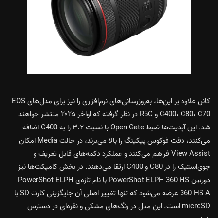
کانن علاوه بر این‌ها، به‌روزرسانی‌های نرم‌افزاری را نیز برای مدل‌های EOS
C400، C80، C70 و R5C در نظر گرفته که اواخر ۲۰۲۵ منتشر خواهند
شد. این آپدیت‌ها ضبط Open Gate با نسبت ۳:۲ را به C400 اضافه
می‌کنند، دقت فوکوس پیکینگ را بالا می‌برند، در حالت Media امکان
View Assist فراهم می‌کنند و عملکرد دکمه‌های قابل تعریف و
جوی‌استیک را در C80 و C400 ارتقا می‌دهند. در بخش کامپکت‌ها نیز
دوربین PowerShot ELPH 360 HS با نام تازه‌ی PowerShot ELPH
360 HS A عرضه می‌شود که تنها تغییر اصلی آن جایگزینی کارت SD با
microSD است. این مدل در رنگ‌های مشکی و نقره‌ای در دسترس