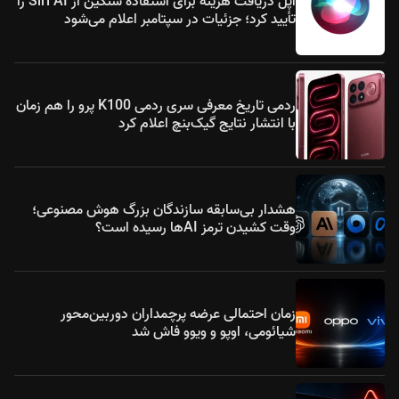
اپل دریافت هزینه برای استفاده سنگین از Siri AI را
تأیید کرد؛ جزئیات در سپتامبر اعلام می‌شود
ردمی تاریخ معرفی سری ردمی K100 پرو را هم زمان
با انتشار نتایج گیک‌بنچ اعلام کرد
هشدار بی‌سابقه سازندگان بزرگ هوش مصنوعی؛
وقت کشیدن ترمز AIها رسیده است؟
زمان احتمالی عرضه پرچمداران دوربین‌محور
شیائومی، اوپو و ویوو فاش شد