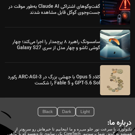
گفت‌وگوهای اشتراکی Claude AI به‌طور موقت در
جست‌وجوی گوگل قابل مشاهده شدند
سامسونگ راهبرد ۸ پرچمدار را اجرا می‌کند؛ چهار
گوشی تاشو و چهار مدل از سری Galaxy S27
کلاد Opus 5 با جهشی بزرگ در ARC-AGI-3 رکورد
GPT-5.6 Sol و Fable 5 را شکست
Black
Dark
Light
درباره ما:
تکنولوژی با سرعت نور جلو می‌ره و ما اینجاییم تا خبرهاش رو سریع‌تر از
همیشه به گوش شما برسونیم. CoreTech یک رسانه‌ی تازه‌نفسه که با نگاهی