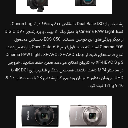
پشتیبانی از Dual Base ISO با مقادیر ۸۰۰ و ۶۴۰۰ در Canon Log 2،
ضبط Cinema RAW Light با عمق رنگ ۱۲ بیت، و پردازنده‌ی DIGIC DV7
از دیگر ویژگی‌های این دوربین هستند. EOS C50 نخستین محصول
Cinema EOS است که ضبط فول‌فریم ۳:۲ Open Gate را ارائه می‌دهد.
تنوع فرمت‌های ضبط از جمله Cinema RAW Light، XF-AVC، XF-AVC
S و XF-HEVC S به کاربران امکان می‌دهد ضمن حفظ متادیتا، خروجی
در ساختار MP4 داشته باشند. همچنین هنگام فیلم‌برداری 4K DCI یا
UHD می‌توان به‌طور هم‌زمان ویدیوی کراپ‌شده‌ی 2K با نسبت‌های 9:17،
9:16 یا 1:1 ثبت کرد.