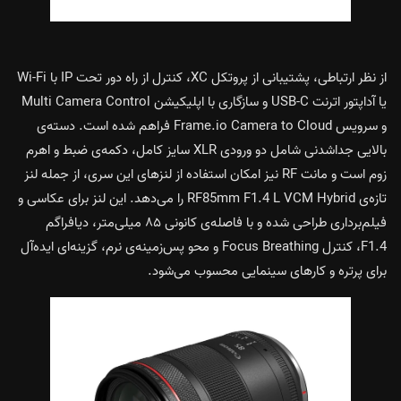
از نظر ارتباطی، پشتیبانی از پروتکل XC، کنترل از راه دور تحت IP با Wi-Fi
یا آداپتور اترنت USB-C و سازگاری با اپلیکیشن Multi Camera Control
و سرویس Frame.io Camera to Cloud فراهم شده است. دسته‌ی
بالایی جداشدنی شامل دو ورودی XLR سایز کامل، دکمه‌ی ضبط و اهرم
زوم است و مانت RF نیز امکان استفاده از لنزهای این سری، از جمله لنز
تازه‌ی RF85mm F1.4 L VCM Hybrid را می‌دهد. این لنز برای عکاسی و
فیلم‌برداری طراحی شده و با فاصله‌ی کانونی ۸۵ میلی‌متر، دیافراگم
F1.4، کنترل Focus Breathing و محو پس‌زمینه‌ی نرم، گزینه‌ای ایده‌آل
برای پرتره و کارهای سینمایی محسوب می‌شود.