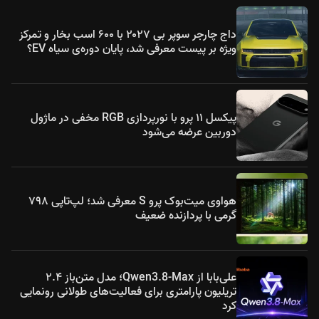
داج چارجر سوپر بی ۲۰۲۷ با ۶۰۰ اسب بخار و تمرکز
ویژه بر پیست معرفی شد، پایان دوره‌ی سیاه EV؟
پیکسل ۱۱ پرو با نورپردازی RGB مخفی در ماژول
دوربین عرضه می‌شود
هواوی میت‌بوک پرو S معرفی شد؛ لپ‌تاپی ۷۹۸
گرمی با پردازنده ضعیف
علی‌بابا از Qwen3.8-Max؛ مدل متن‌باز ۲.۴
تریلیون پارامتری برای فعالیت‌های طولانی رونمایی
کرد