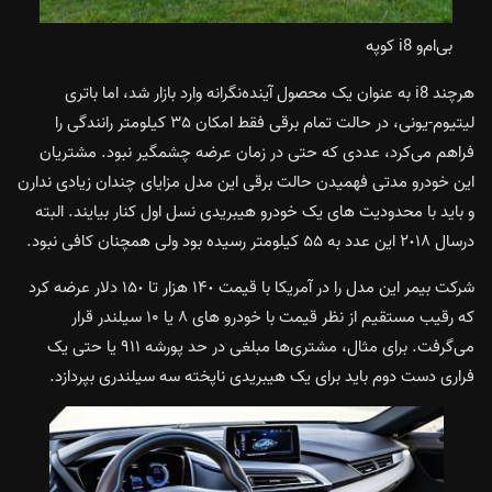
بی‌ام‌و i8 کوپه
هرچند i8 به عنوان یک محصول آینده‌نگرانه وارد بازار شد، اما باتری
لیتیوم-یونی، در حالت تمام برقی فقط امکان ٣۵ کیلومتر رانندگی را
فراهم می‌کرد، عددی که حتی در زمان عرضه چشمگیر نبود. مشتريان
این خودرو مدتی فهمیدن حالت برقی این مدل مزایای چندان زیادی ندارن
و باید با محدودیت های یک خودرو هیبریدی نسل اول کنار بیایند. البته
درسال ٢٠١٨ این عدد به ۵۵ کیلومتر رسیده بود ولی همچنان کافی نبود.
شرکت بیمر این مدل را در آمریکا با قیمت ١۴٠ هزار تا ١۵٠ دلار عرضه کرد
که رقیب مستقیم از نظر قیمت با خودرو های ٨ یا ١۰ سیلندر قرار
می‌گرفت. برای مثال، مشتری‌ها مبلغی در حد پورشه ٩١١ یا حتی یک
فراری دست دوم باید برای یک هیبریدی ناپخته سه سیلندری بپردازد.