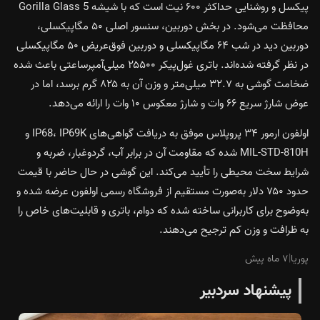
پیکسل و روشنایی حداکثر ۶۰۰ نیت است که با شیشه Gorilla Glass 5
محافظت می‌شود. در بخش دوربین، سنسور اصلی ۵۰ مگاپیکسلی،
دوربین دید در شب ۶۴ مگاپیکسلی و دوربین فوق‌عریض ۵۰ مگاپیکسلی
در نظر گرفته شده‌اند. باتری غول‌پیکر ۲۵۵۰۰ میلی‌آمپرساعتی باعث شده
ضخامت گوشی به ۳۲.۷ میلی‌متر و وزن آن به ۸۲۵ گرم برسد، اما در
عوض شارژ سریع ۶۶ وات و شارژ معکوس ۱۰ وات را ارائه می‌دهد.
اولفون ارمور ۳۴ پروپلاس موفق به دریافت گواهی‌های IP68، IP69K و
MIL-STD-810H شده که مقاومت آن در برابر آب، گردوغبار، ضربه و
شرایط سخت محیطی را تأیید می‌کند. این گوشی در حال حاضر با قیمت
حدود ۷۵۰ دلار به‌صورت مستقیم از فروشگاه رسمی اولفون عرضه شده و
به‌وضوح برای کاربرانی ساخته شده که دوام، باتری و قابلیت‌های خاص را
به ظرافت و وزن کم ترجیح می‌دهند.
پوریا
|
۷ ماه پیش
پیشنهاد سردبیر