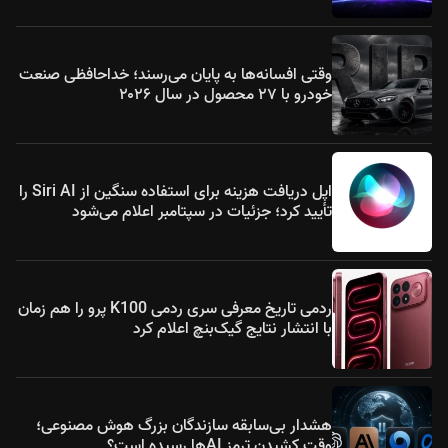
وقتی افسانه‌ها به پایان می‌رسند؛ خداحافظی صنعت
خودرو با ۲۷ محصول در سال ۲۰۲۶
اپل دریافت هزینه برای استفاده سنگین از Siri AI را
تأیید کرد؛ جزئیات در سپتامبر اعلام می‌شود
ردمی تاریخ معرفی سری ردمی K100 پرو را هم زمان
با انتشار نتایج گیک‌بنچ اعلام کرد
هشدار بی‌سابقه سازندگان بزرگ هوش مصنوعی؛
وقت کشیدن ترمز AIها رسیده است؟