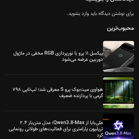
برای نوشتن دیدگاه باید
وارد بشوید
.
محبوب‌ترین
پیکسل ۱۱ پرو با نورپردازی RGB مخفی در ماژول
دوربین عرضه می‌شود
هواوی میت‌بوک پرو S معرفی شد؛ لپ‌تاپی ۷۹۸
گرمی با پردازنده ضعیف
علی‌بابا از Qwen3.8-Max؛ مدل متن‌باز ۲.۴
تریلیون پارامتری برای فعالیت‌های طولانی رونمایی
کرد