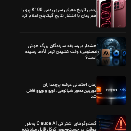
ردمی تاریخ معرفی سری ردمی K100 پرو را
هم زمان با انتشار نتایج گیک‌بنچ اعلام کرد
هشدار بی‌سابقه سازندگان بزرگ هوش
مصنوعی؛ وقت کشیدن ترمز AIها رسیده
است؟
زمان احتمالی عرضه پرچمداران
دوربین‌محور شیائومی، اوپو و ویوو فاش
شد
گفت‌وگوهای اشتراکی Claude AI به‌طور
موقت در جست‌وجوی گوگل قابل مشاهده