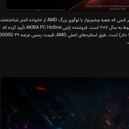
بسته‌بندی جدید به معنی پردازنده‌های جدید نیست. برعکس، هر کسی که جعبه چشم‌نواز با لوگوی بزرگ AMD از خانواده کمتر شناخته
Athlon را ببیند، ممکن است متوجه شود که تراشه داخل آن مربوط به سال ۲۰۱۶ است. فروشنده ژاپنی AKIBA PC Hotline تأیید کرده که
بسته‌بندی به فروشگاه‌ها رسیده و قیمت آن ۵۷۹۰ ین (حدود ۴۰ دلار) است. طبق اسلایدهای اصلی AMD، قیمت رسمی عرضه 000G ۴۹