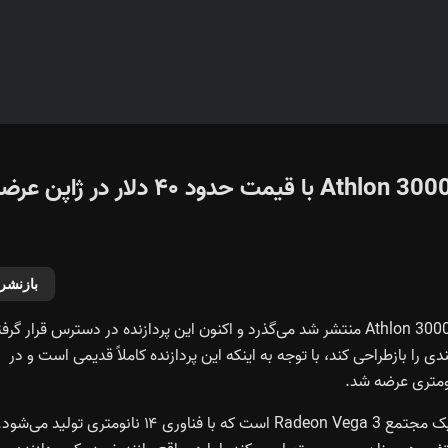
بازگشت پردازنده فوق اقتصادی ای‌ام‌دی، Athlon 3000G با قیمت حدود ۴۰ دلار در ژاپن
بازنشر
تقریباً دو سال از زمانی که اولین تصاویر بسته‌بندی به‌روزشده Athlon 3000G منتشر شد می‌گذرد و اکنون این پردازنده در دسترس قرار گ
بازطراحی کند، با توجه به اینکه این پردازنده کاملاً قدیمی است و در
این تراشه دارای دو هسته Zen با فرکانس ۳.۵ گیگاهرتز و گرافیک مجتمع Radeon Vega 3 است که با فناوری ۱۴ نانومتری تولید می‌شو