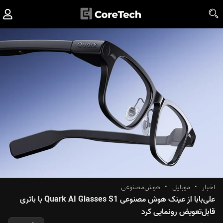
اخبار
•
موبایل
•
هوش‌مصنوعی
علی‌بابا از عینک هوش مصنوعی Quark AI Glasses S1 با باتری
قابل‌تعویض رونمایی کرد