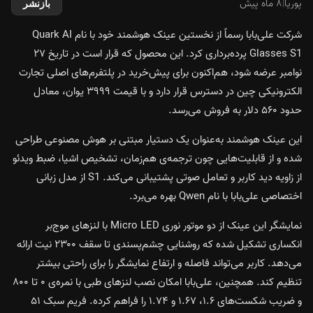
پوریا
|
۸ ماه پیش
بازنشر
شرکت علی‌بابا رسماً از نخستین عینک هوشمند خود با نام Quark AI
Glasses S1 پرده‌برداری کرد. این محصول که قرار است در تاریخ ۲۷
نوامبر عرضه شود، هم‌اکنون برای پیش‌خرید در پلتفرم‌های اصلی تجارت
الکترونیکی چین در دسترس قرار دارد و با قیمت ۳۹۹۹ یوان، معادل
حدود ۵۶۰ دلار به فروش می‌رسد.
این عینک هوشمند به‌عنوان یک دستیار مبتنی بر هوش مصنوعی طراحی
شده و از قابلیت‌هایی چون ترجمه‌ی هم‌زمان، تشخیص اشیا، ضبط ویدئو
از زاویه دید کاربر و تعامل صوتی پشتیبانی می‌کند. S1 از مدل زبانی
اختصاصی علی‌بابا با نام Qwen بهره می‌برد.
نمایشگر این عینک از دو موتور نوری Micro LED با لنزهای موج‌بر
انکساری تشکیل شده که روشنایی چشم‌پسندی تا سقف ۲۳۰۰ نیت ارائه
می‌دهد. کاربر می‌تواند فاصله و ارتفاع نمایشگر را برای راحتی بیشتر
تنظیم کند. همچنین، علی‌بابا امکان نصب لنزهای طبی با نمره‌ی ۰ تا ۸۰۰
و ضریب شکست‌های ۱.۶، ۱.۶۷ و ۱.۷۴ را فراهم کرده. فریم سبک ۵۱