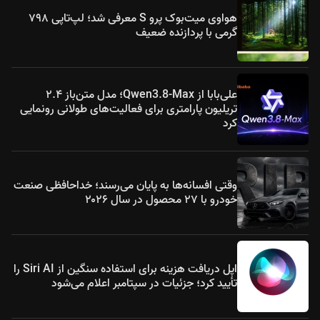
هواوی میت‌بوک پرو S معرفی شد؛ لپ‌تاپی ۷۹۸
گرمی با پردازنده ضعیف
علی‌بابا از Qwen3.8-Max؛ مدل متن‌باز ۲.۴
تریلیون پارامتری برای فعالیت‌های طولانی رونمایی
کرد
وقتی افسانه‌ها به پایان می‌رسند؛ خداحافظی صنعت
خودرو با ۲۷ محصول در سال ۲۰۲۶
اپل دریافت هزینه برای استفاده سنگین از Siri AI را
تأیید کرد؛ جزئیات در سپتامبر اعلام می‌شود