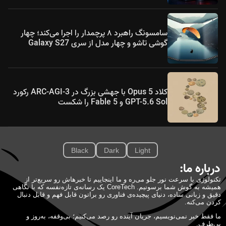
سامسونگ راهبرد ۸ پرچمدار را اجرا می‌کند؛ چهار
گوشی تاشو و چهار مدل از سری Galaxy S27
کلاد Opus 5 با جهشی بزرگ در ARC-AGI-3 رکورد
GPT-5.6 Sol و Fable 5 را شکست
Black
Dark
Light
درباره ما:
تکنولوژی با سرعت نور جلو می‌ره و ما اینجاییم تا خبرهاش رو سریع‌تر از
همیشه به گوش شما برسونیم. CoreTech یک رسانه‌ی تازه‌نفسه که با نگاهی
دقیق و زبانی ساده، دنیای پیچیده‌ی فناوری رو براتون قابل فهم و قابل دنبال
کردن می‌کنه.
ما فقط خبر نمی‌نویسیم، جریان آینده رو رصد می‌کنیم؛ بی‌وقفه، به‌روز و
بی‌طرف.