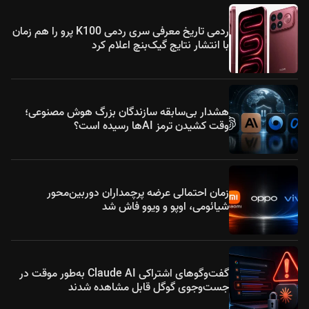
ردمی تاریخ معرفی سری ردمی K100 پرو را هم زمان
با انتشار نتایج گیک‌بنچ اعلام کرد
هشدار بی‌سابقه سازندگان بزرگ هوش مصنوعی؛
وقت کشیدن ترمز AIها رسیده است؟
زمان احتمالی عرضه پرچمداران دوربین‌محور
شیائومی، اوپو و ویوو فاش شد
گفت‌وگوهای اشتراکی Claude AI به‌طور موقت در
جست‌وجوی گوگل قابل مشاهده شدند