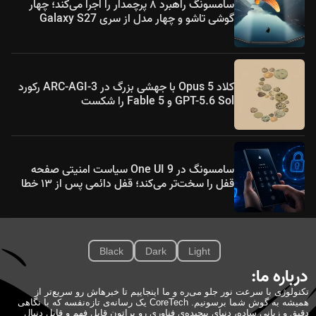
سامسونگ راهبرد ۸ پرچمدار را اجرا می‌کند؛ چهار
گوشی تاشو و چهار مدل از سری Galaxy S27
کلاد Opus 5 با جهشی بزرگ در ARC-AGI-3 رکورد
GPT-5.6 Sol و Fable 5 را شکست
سامسونگ در One UI 9 سیاست امنیتی صفحه
قفل را سخت‌تر می‌کند؛ قفل دائمی پس از ۱۳ خطا
Black
Dark
Light
درباره ما:
تکنولوژی با سرعت نور جلو می‌ره و ما اینجاییم تا خبرهاش رو سریع‌تر از
همیشه به گوش شما برسونیم. CoreTech یک رسانه‌ی تازه‌نفسه که با نگاهی
دقیق و زبانی ساده، دنیای پیچیده‌ی فناوری رو براتون قابل فهم و قابل دنبال